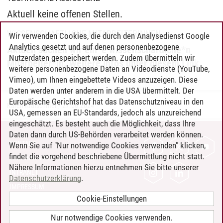
Aktuell keine offenen Stellen.
WISSENSCHAFTLICHE MITARBEITERINNEN
Wir verwenden Cookies, die durch den Analysedienst Google
Analytics gesetzt und auf denen personenbezogene
Aktuell suchen wir ein*e wissenschaftliche*n
Nutzerdaten gespeichert werden. Zudem übermitteln wir
Mitarbeiter*in. Weitere Infos unter diesem
Link
.
weitere personenbezogene Daten an Videodienste (YouTube,
Vimeo), um Ihnen eingebettete Videos anzuzeigen. Diese
Daten werden unter anderem in die USA übermittelt. Der
Europäische Gerichtshof hat das Datenschutzniveau in den
Karen Kratschmer
/
27.06.2024
USA, gemessen an EU-Standards, jedoch als unzureichend
eingeschätzt. Es besteht auch die Möglichkeit, dass Ihre
Daten dann durch US-Behörden verarbeitet werden können.
KONTAKT
Wenn Sie auf "Nur notwendige Cookies verwenden" klicken,
findet die vorgehend beschriebene Übermittlung nicht statt.
LEUPHANA ALS ARBEITGEBER
Nähere Informationen hierzu entnehmen Sie bitte unserer
INTRANET
Datenschutzerklärung
.
IMPRESSUM
Cookie-Einstellungen
DATENSCHUTZ
BARRIEREFREIHEIT
Nur notwendige Cookies verwenden.