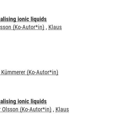
lising ionic liquids
lsson (Ko-Autor*in)
,
Klaus
 Kümmerer (Ko-Autor*in)
lising ionic liquids
r Olsson (Ko-Autor*in)
,
Klaus