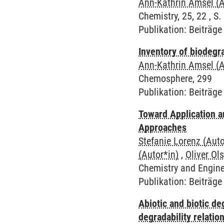
Ann-Kathrin Amsel (A
Chemistry, 25, 22 , S.
Publikation
:
Beiträge 
Inventory of biodegra
Ann-Kathrin Amsel (A
Chemosphere, 299
Publikation
:
Beiträge 
Toward Application a
Approaches
Stefanie Lorenz (Auto
(Autor*in)
,
Oliver Ol
Chemistry and Enginee
Publikation
:
Beiträge 
Abiotic and biotic d
degradability relatio