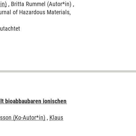
in)
, Britta Rummel (Autor*in) ,
ournal of Hazardous Materials,
utachtet
lt bioabbaubaren ionischen
lsson (Ko-Autor*in)
,
Klaus