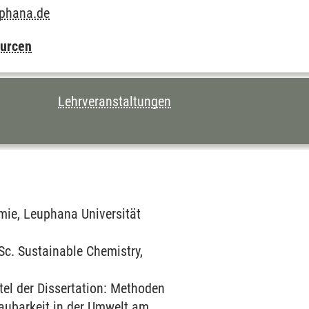
uphana.de
ourcen
Lehrveranstaltungen
emie, Leuphana Universität
c. Sustainable Chemistry,
el der Dissertation: Methoden
aubarkeit in der Umwelt am