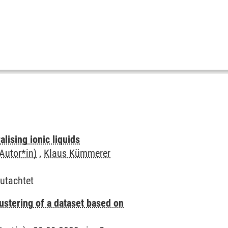
lising ionic liquids
(Autor*in)
,
Klaus Kümmerer
utachtet
clustering of a dataset based on