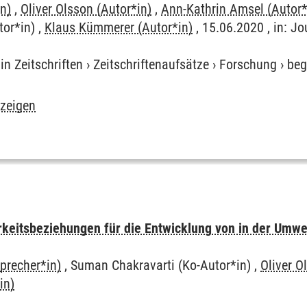
in)
,
Oliver Olsson (Autor*in)
,
Ann-Kathrin Amsel (Autor*
tor*in) ,
Klaus Kümmerer (Autor*in)
, 15.06.2020 , in: J
in Zeitschriften
›
Zeitschriftenaufsätze
›
Forschung
›
beg
nzeigen
rkeitsbeziehungen für die Entwicklung von in der Umwe
precher*in)
, Suman Chakravarti (Ko-Autor*in) ,
Oliver O
in)