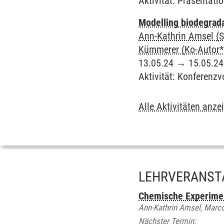
Aktivität
:
Präsentatio
Modelling biodegrada
Ann-Kathrin Amsel (S
Kümmerer (Ko-Autor*
13.05.24
→
15.05.24
Aktivität
:
Konferenzv
Alle Aktivitäten anze
LEHRVERANST
Chemische Experimen
Ann-Kathrin Amsel, Marco
Nächster Termin: