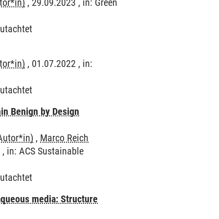
or*in)
, 29.09.2023 , in: Green
utachtet
or*in)
, 01.07.2022 , in:
utachtet
hin Benign by Design
utor*in)
,
Marco Reich
 , in: ACS Sustainable
utachtet
 aqueous media: Structure