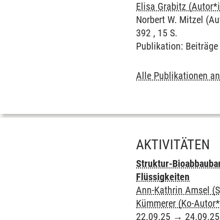
Elisa Grabitz (Autor*
Norbert W. Mitzel (Au
392 , 15 S.
Publikation
:
Beiträge 
Alle Publikationen a
AKTIVITÄTEN
Struktur-Bioabbauba
Flüssigkeiten
Ann-Kathrin Amsel (S
Kümmerer (Ko-Autor*
22.09.25
→
24.09.25