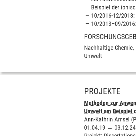
Beispiel der ionis
10/2016-12/2018: 
10/2013–09/2016: 
FORSCHUNGSGEB
Nachhaltige Chemie, 
Umwelt
PROJEKTE
Methoden zur Anwend
Umwelt am Beispiel d
Ann-Kathrin Amsel (Pr
01.04.19
→
03.12.24
Projekt
:
Dissertations