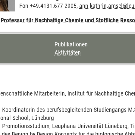
Fon +49.4131.677-2905,
ann-kathrin.amsel
@
le
,
Professur für Nachhaltige Chemie und Stoffliche Ress
CHNIS DIESER SEITE
Publikationen
Aktivitäten
enschaftliche Mitarbeiterin, Institut für Nachhaltige Ch
Koordinatorin des berufsbegleitenden Studiengangs M.S
onal School, Lüneburg
Promotionsstudium, Leuphana Universität Lüneburg, Tit
 des Benign by Design Konzepts für die biologische Abb