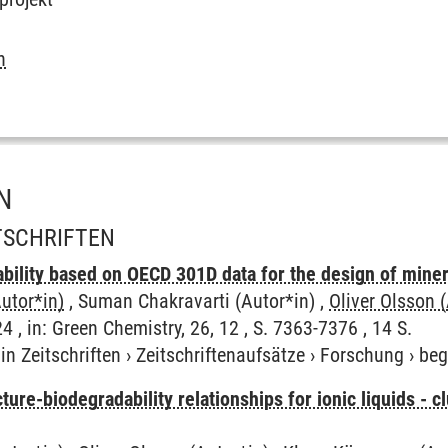
n
N
ITSCHRIFTEN
bility based on OECD 301D data for the design of minera
utor*in)
, Suman Chakravarti (Autor*in) ,
Oliver Olsson 
4 , in: Green Chemistry, 26, 12 , S. 7363-7376 , 14 S.
in Zeitschriften
›
Zeitschriftenaufsätze
›
Forschung
›
beg
ucture-biodegradability relationships for ionic liquids - 