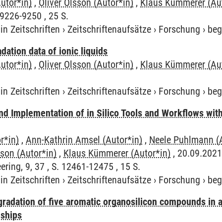
utor*in)
,
Oliver Olsson (Autor*in)
,
Klaus Kümmerer (Aut
 9226-9250 , 25 S.
in Zeitschriften
›
Zeitschriftenaufsätze
›
Forschung
›
beg
dation data of ionic liquids
utor*in)
,
Oliver Olsson (Autor*in)
,
Klaus Kümmerer (Aut
in Zeitschriften
›
Zeitschriftenaufsätze
›
Forschung
›
beg
nd Implementation of in Silico Tools and Workflows wit
r*in)
,
Ann-Kathrin Amsel (Autor*in)
,
Neele Puhlmann (A
sson (Autor*in)
,
Klaus Kümmerer (Autor*in)
, 20.09.2021
ring, 9, 37 , S. 12461-12475 , 15 S.
in Zeitschriften
›
Zeitschriftenaufsätze
›
Forschung
›
beg
egradation of five aromatic organosilicon compounds in
nships