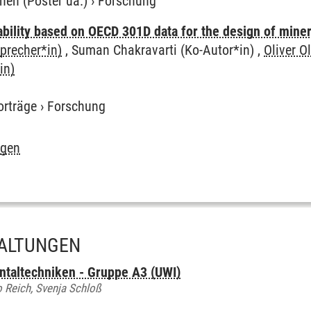
nen (Poster ua.)
›
Forschung
bility based on OECD 301D data for the design of minera
precher*in)
, Suman Chakravarti (Ko-Autor*in) ,
Oliver O
in)
orträge
›
Forschung
igen
ALTUNGEN
taltechniken - Gruppe A3 (UWI)
 Reich, Svenja Schloß