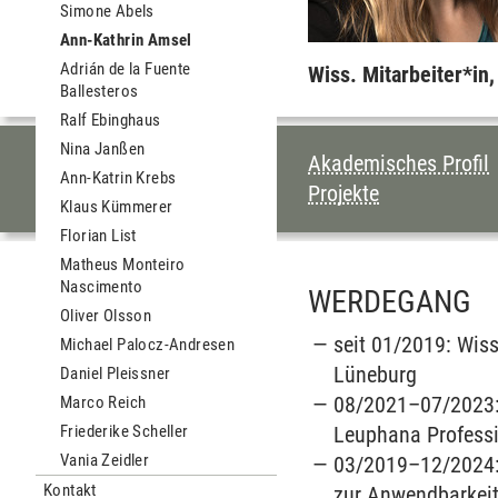
Simone Abels
Ann-Kathrin Amsel
Adrián de la Fuente
Wiss. Mitarbeiter*in
Ballesteros
Ralf Ebinghaus
Nina Janßen
INHALTSVERZEI
Akademisches Profil
Ann-Katrin Krebs
Projekte
Klaus Kümmerer
Florian List
Matheus Monteiro
Nascimento
WERDEGANG
Oliver Olsson
seit 01/2019: Wiss
Michael Palocz-Andresen
Lüneburg
Daniel Pleissner
08/2021–07/2023: 
Marco Reich
Friederike Scheller
Leuphana Professi
Vania Zeidler
03/2019–12/2024: 
Kontakt
zur Anwendbarkeit