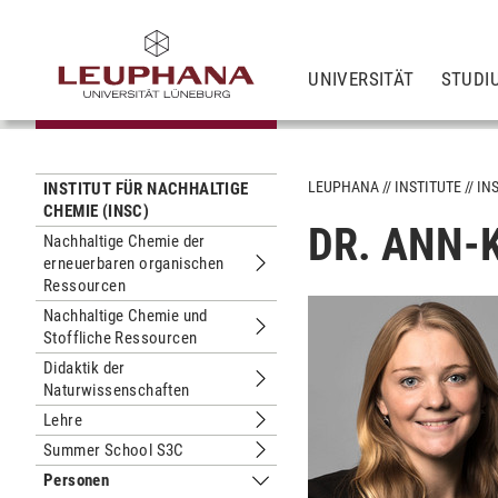
UNIVERSITÄT
STUDI
LEUPHANA
INSTITUTE
IN
INSTITUT FÜR NACHHALTIGE
CHEMIE (INSC)
DR. ANN-
Nachhaltige Chemie der
erneuerbaren organischen
Untermenu Nachhaltige Chemie der 
Ressourcen
Nachhaltige Chemie und
Stoffliche Ressourcen
Untermenu Nachhaltige Chemie und S
Didaktik der
Naturwissenschaften
Untermenu Didaktik der Naturwissen
Lehre
Untermenu Lehre
Summer School S3C
Untermenu Summer School S3C
Personen
Untermenu Personen