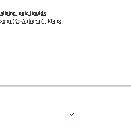
lising ionic liquids
lsson (Ko-Autor*in)
,
Klaus