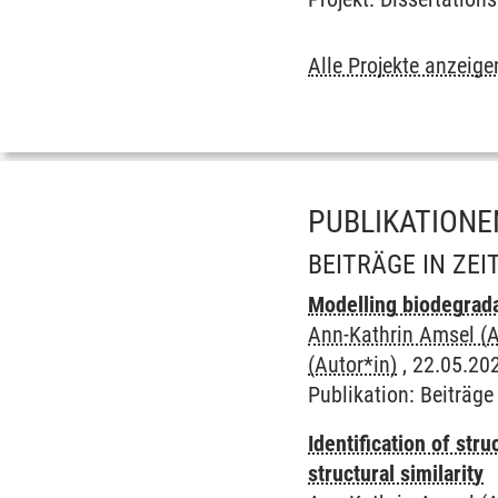
Alle Projekte anzeige
PUBLIKATIONE
BEITRÄGE IN ZE
Modelling biodegrada
Ann-Kathrin Amsel (A
(Autor*in)
, 22.05.202
Publikation
:
Beiträge 
Identification of str
structural similarity