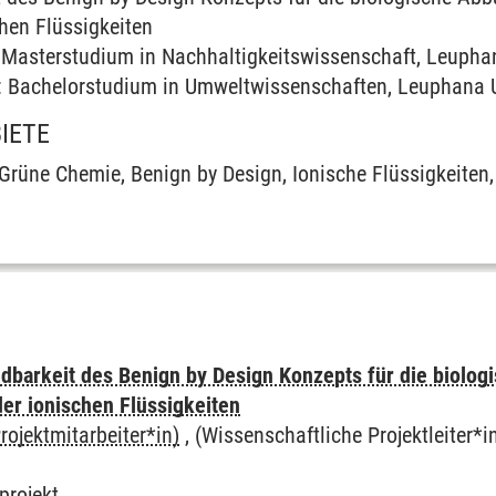
chen Flüssigkeiten
Masterstudium in Nachhaltigkeitswissenschaft, Leuphan
Bachelorstudium in Umweltwissenschaften, Leuphana U
IETE
Grüne Chemie, Benign by Design, Ionische Flüssigkeiten,
barkeit des Benign by Design Konzepts für die biologi
er ionischen Flüssigkeiten
ojektmitarbeiter*in)
, (Wissenschaftliche Projektleiter*i
projekt