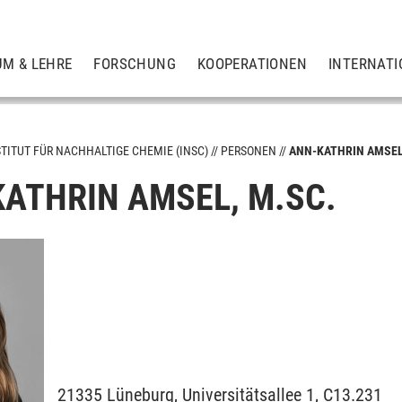
UM & LEHRE
FORSCHUNG
KOOPERATIONEN
INTERNATI
STITUT FÜR NACHHALTIGE CHEMIE (INSC)
PERSONEN
ANN-KATHRIN AMSE
KATHRIN AMSEL, M.SC.
erneuerbaren organischen Ressourcen
toffliche Ressourcen
schaften
21335
Lüneburg,
Universitätsallee 1, C13.231