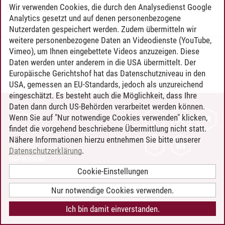
Wir verwenden Cookies, die durch den Analysedienst Google
blaenk, 20:00 Uhr
Analytics gesetzt und auf denen personenbezogene
Nutzerdaten gespeichert werden. Zudem übermitteln wir
weitere personenbezogene Daten an Videodienste (YouTube,
Vimeo), um Ihnen eingebettete Videos anzuzeigen. Diese
Tobias Schulze
/
21.11.2018
Daten werden unter anderem in die USA übermittelt. Der
Europäische Gerichtshof hat das Datenschutzniveau in den
USA, gemessen an EU-Standards, jedoch als unzureichend
eingeschätzt. Es besteht auch die Möglichkeit, dass Ihre
Daten dann durch US-Behörden verarbeitet werden können.
KONTAKT
Wenn Sie auf "Nur notwendige Cookies verwenden" klicken,
findet die vorgehend beschriebene Übermittlung nicht statt.
LEUPHANA ALS ARBEITGEBER
Nähere Informationen hierzu entnehmen Sie bitte unserer
INTRANET
Datenschutzerklärung
.
IMPRESSUM
Cookie-Einstellungen
DATENSCHUTZ
BARRIEREFREIHEIT
Nur notwendige Cookies verwenden.
COOKIE-EINSTELLUNGEN
Ich bin damit einverstanden.