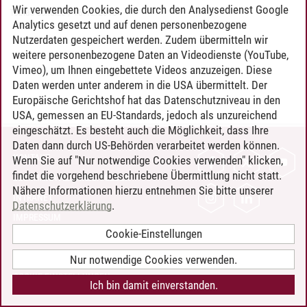
Wir verwenden Cookies, die durch den Analysedienst Google
Tobias Schulze
/
18.12.2018
Analytics gesetzt und auf denen personenbezogene
Nutzerdaten gespeichert werden. Zudem übermitteln wir
weitere personenbezogene Daten an Videodienste (YouTube,
Vimeo), um Ihnen eingebettete Videos anzuzeigen. Diese
Daten werden unter anderem in die USA übermittelt. Der
Europäische Gerichtshof hat das Datenschutzniveau in den
USA, gemessen an EU-Standards, jedoch als unzureichend
eingeschätzt. Es besteht auch die Möglichkeit, dass Ihre
Daten dann durch US-Behörden verarbeitet werden können.
KONTAKT
Wenn Sie auf "Nur notwendige Cookies verwenden" klicken,
findet die vorgehend beschriebene Übermittlung nicht statt.
LEUPHANA ALS ARBEITGEBER
Nähere Informationen hierzu entnehmen Sie bitte unserer
INTRANET
Datenschutzerklärung
.
IMPRESSUM
Cookie-Einstellungen
DATENSCHUTZ
BARRIEREFREIHEIT
Nur notwendige Cookies verwenden.
COOKIE-EINSTELLUNGEN
Ich bin damit einverstanden.