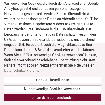
Wir verwenden Cookies, die durch den Analysedienst Google
Beginn 16:00 Uhr
Analytics gesetzt und auf denen personenbezogene
Nutzerdaten gespeichert werden. Zudem übermitteln wir
weitere personenbezogene Daten an Videodienste (YouTube,
Vimeo), um Ihnen eingebettete Videos anzuzeigen. Diese
Tobias Schulze
/
23.11.2020
Daten werden unter anderem in die USA übermittelt. Der
Europäische Gerichtshof hat das Datenschutzniveau in den
USA, gemessen an EU-Standards, jedoch als unzureichend
eingeschätzt. Es besteht auch die Möglichkeit, dass Ihre
Daten dann durch US-Behörden verarbeitet werden können.
KONTAKT
Wenn Sie auf "Nur notwendige Cookies verwenden" klicken,
findet die vorgehend beschriebene Übermittlung nicht statt.
LEUPHANA ALS ARBEITGEBER
Nähere Informationen hierzu entnehmen Sie bitte unserer
INTRANET
Datenschutzerklärung
.
IMPRESSUM
Cookie-Einstellungen
DATENSCHUTZ
BARRIEREFREIHEIT
Nur notwendige Cookies verwenden.
COOKIE-EINSTELLUNGEN
Ich bin damit einverstanden.