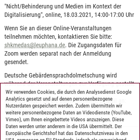
"Nicht/Behinderung und Medien im Kontext der
Digitalisierung", online, 18.03.2021, 14:00-17:00 Uhr
Wenn Sie an dieser Online-Veranstaltungen
teilnehmen möchten, kontaktieren Sie bitte:
shkmedas
@
leuphana.de
. Die Zugangsdaten für
Zoom werden separat nach der Anmeldung
gesendet.
Deutsche Gebärdensprachdolmetschung wird
während der Veranstaltungen zur Verfügung gestellt.
Bitte informieren Sie uns über weitere
Wir verwenden Cookies, die durch den Analysedienst Google
Analytics gesetzt und auf denen personenbezogene
Anforderungen an die Barrierefreiheit. E- Mail an:
Nutzerdaten gespeichert werden. Zudem übermitteln wir
psander
@
leuphana.de
weitere personenbezogene Daten an Videodienste (YouTube,
Vimeo), um Ihnen eingebettete Videos anzuzeigen. Diese
Daten werden unter anderem in die USA übermittelt. Der
Europäische Gerichtshof hat das Datenschutzniveau in den
Tobias Schulze
/
18.03.2021
USA, gemessen an EU-Standards, jedoch als unzureichend