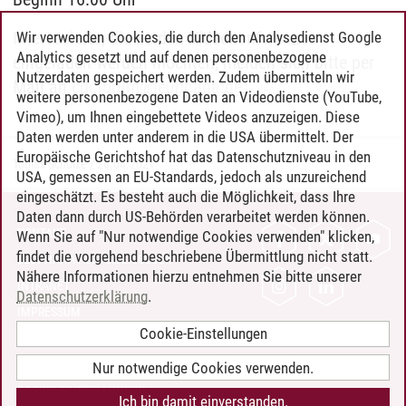
Interessierte, die zu den Videokonferenzen
Wir verwenden Cookies, die durch den Analysedienst Google
Analytics gesetzt und auf denen personenbezogene
eingeladen werden möchten, melden sich bitte per
Nutzerdaten gespeichert werden. Zudem übermitteln wir
Mail an
cdcforum
@
leuphana.de
.
weitere personenbezogene Daten an Videodienste (YouTube,
Vimeo), um Ihnen eingebettete Videos anzuzeigen. Diese
Daten werden unter anderem in die USA übermittelt. Der
Europäische Gerichtshof hat das Datenschutzniveau in den
Tobias Schulze
/
26.04.2021
USA, gemessen an EU-Standards, jedoch als unzureichend
eingeschätzt. Es besteht auch die Möglichkeit, dass Ihre
Daten dann durch US-Behörden verarbeitet werden können.
KONTAKT
Wenn Sie auf "Nur notwendige Cookies verwenden" klicken,
findet die vorgehend beschriebene Übermittlung nicht statt.
LEUPHANA ALS ARBEITGEBER
Nähere Informationen hierzu entnehmen Sie bitte unserer
INTRANET
Datenschutzerklärung
.
IMPRESSUM
Cookie-Einstellungen
DATENSCHUTZ
BARRIEREFREIHEIT
Nur notwendige Cookies verwenden.
COOKIE-EINSTELLUNGEN
Ich bin damit einverstanden.