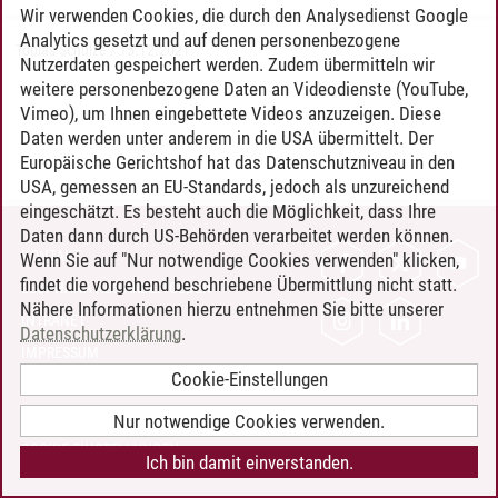
Wir verwenden Cookies, die durch den Analysedienst Google
Analytics gesetzt und auf denen personenbezogene
Tobias Schulze
/
15.12.2021
Nutzerdaten gespeichert werden. Zudem übermitteln wir
weitere personenbezogene Daten an Videodienste (YouTube,
Vimeo), um Ihnen eingebettete Videos anzuzeigen. Diese
Daten werden unter anderem in die USA übermittelt. Der
Europäische Gerichtshof hat das Datenschutzniveau in den
USA, gemessen an EU-Standards, jedoch als unzureichend
eingeschätzt. Es besteht auch die Möglichkeit, dass Ihre
Daten dann durch US-Behörden verarbeitet werden können.
KONTAKT
Wenn Sie auf "Nur notwendige Cookies verwenden" klicken,
findet die vorgehend beschriebene Übermittlung nicht statt.
LEUPHANA ALS ARBEITGEBER
Nähere Informationen hierzu entnehmen Sie bitte unserer
INTRANET
Datenschutzerklärung
.
IMPRESSUM
Cookie-Einstellungen
DATENSCHUTZ
BARRIEREFREIHEIT
Nur notwendige Cookies verwenden.
COOKIE-EINSTELLUNGEN
Ich bin damit einverstanden.