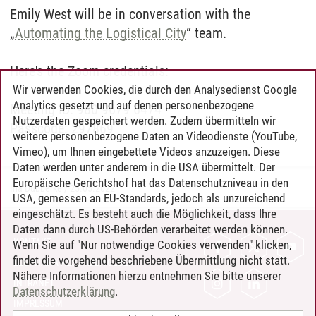
Emily West will be in conversation with the
„
Automating the Logistical City
“ team.
Here's the Zoom credentials:
Wir verwenden Cookies, die durch den Analysedienst Google
Analytics gesetzt und auf denen personenbezogene
Meeting ID: 980 9679 6474
Nutzerdaten gespeichert werden. Zudem übermitteln wir
Passcode: 297869
weitere personenbezogene Daten an Videodienste (YouTube,
Vimeo), um Ihnen eingebettete Videos anzuzeigen. Diese
Daten werden unter anderem in die USA übermittelt. Der
Europäische Gerichtshof hat das Datenschutzniveau in den
Ina Dubberke
/
25.05.2022
USA, gemessen an EU-Standards, jedoch als unzureichend
eingeschätzt. Es besteht auch die Möglichkeit, dass Ihre
Daten dann durch US-Behörden verarbeitet werden können.
KONTAKT
Wenn Sie auf "Nur notwendige Cookies verwenden" klicken,
findet die vorgehend beschriebene Übermittlung nicht statt.
LEUPHANA ALS ARBEITGEBER
Nähere Informationen hierzu entnehmen Sie bitte unserer
INTRANET
Datenschutzerklärung
.
IMPRESSUM