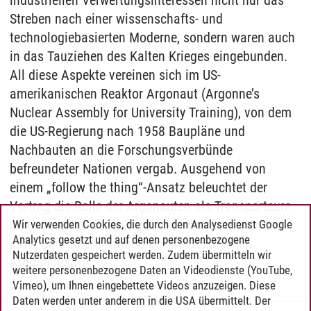
industriellen Verwertungsinteressen nicht nur das
Streben nach einer wissenschafts- und
technologiebasierten Moderne, sondern waren auch
in das Tauziehen des Kalten Krieges eingebunden.
All diese Aspekte vereinen sich im US-
amerikanischen Reaktor Argonaut (Argonne’s
Nuclear Assembly for University Training), von dem
die US-Regierung nach 1958 Baupläne und
Nachbauten an die Forschungsverbünde
befreundeter Nationen vergab. Ausgehend von
einem „follow the thing“-Ansatz beleuchtet der
Vortrag die Rolle der Argonauten als Transporteure
von Wissen und Ideologien zwischen Staaten und
Wir verwenden Cookies, die durch den Analysedienst Google
Analytics gesetzt und auf denen personenbezogene
ihren Beitrag am Aufbau der westdeutschen
Nutzerdaten gespeichert werden. Zudem übermitteln wir
Atomindustrie.
weitere personenbezogene Daten an Videodienste (YouTube,
Vimeo), um Ihnen eingebettete Videos anzuzeigen. Diese
Daten werden unter anderem in die USA übermittelt. Der