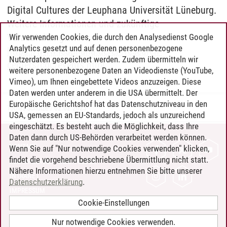
Digital Cultures der Leuphana Universität Lüneburg.
Weitere Informationen und zukünftige
Veranstaltungen:
Wir verwenden Cookies, die durch den Analysedienst Google
Analytics gesetzt und auf denen personenbezogene
https://www.leuphana.de/en/research-
Nutzerdaten gespeichert werden. Zudem übermitteln wir
centers/cdc/events.html
weitere personenbezogene Daten an Videodienste (YouTube,
Vimeo), um Ihnen eingebettete Videos anzuzeigen. Diese
Daten werden unter anderem in die USA übermittelt. Der
Europäische Gerichtshof hat das Datenschutzniveau in den
Tobias Schulze
/
02.02.2023
USA, gemessen an EU-Standards, jedoch als unzureichend
eingeschätzt. Es besteht auch die Möglichkeit, dass Ihre
Daten dann durch US-Behörden verarbeitet werden können.
KONTAKT
Wenn Sie auf "Nur notwendige Cookies verwenden" klicken,
findet die vorgehend beschriebene Übermittlung nicht statt.
LEUPHANA ALS ARBEITGEBER
Nähere Informationen hierzu entnehmen Sie bitte unserer
INTRANET
Datenschutzerklärung
.
IMPRESSUM
Cookie-Einstellungen
DATENSCHUTZ
BARRIEREFREIHEIT
Nur notwendige Cookies verwenden.