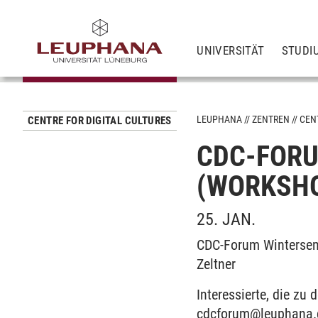
UNIVERSITÄT
STUDI
LEUPHANA
ZENTREN
CEN
CENTRE FOR DIGITAL CULTURES
CDC-FORU
(WORKSH
25. JAN.
CDC-Forum Winterseme
Zeltner
Interessierte, die z
cdcforum
@
leuphana.