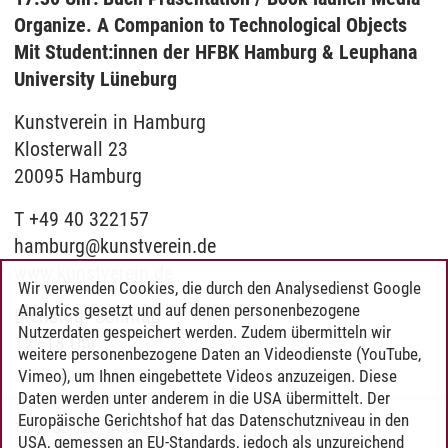
Organize. A Companion to Technological Objects
Mit Student:innen der HFBK Hamburg & Leuphana
University Lüneburg
Kunstverein in Hamburg
Klosterwall 23
20095 Hamburg
T +49 40 322157
hamburg@kunstverein.de
www.kunstverein.de
Wir verwenden Cookies, die durch den Analysedienst Google
Analytics gesetzt und auf denen personenbezogene
Dienstag–Sonntag
Nutzerdaten gespeichert werden. Zudem übermitteln wir
12–18 Uhr
weitere personenbezogene Daten an Videodienste (YouTube,
Vimeo), um Ihnen eingebettete Videos anzuzeigen. Diese
Daten werden unter anderem in die USA übermittelt. Der
Europäische Gerichtshof hat das Datenschutzniveau in den
Tobias Schulze
/
04.09.2021
USA, gemessen an EU-Standards, jedoch als unzureichend