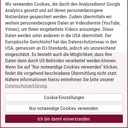
Wir verwenden Cookies, die durch den Analysedienst Google
Anna Kalinina
/
25.06.2024
Analytics gesetzt und auf denen personenbezogene
Nutzerdaten gespeichert werden. Zudem übermitteln wir
weitere personenbezogene Daten an Videodienste (YouTube,
Vimeo), um Ihnen eingebettete Videos anzuzeigen. Diese
Daten werden unter anderem in die USA übermittelt. Der
Europäische Gerichtshof hat das Datenschutzniveau in den
USA, gemessen an EU-Standards, jedoch als unzureichend
eingeschätzt. Es besteht auch die Möglichkeit, dass Ihre
Daten dann durch US-Behörden verarbeitet werden können.
KONTAKT
Wenn Sie auf "Nur notwendige Cookies verwenden" klicken,
findet die vorgehend beschriebene Übermittlung nicht statt.
LEUPHANA ALS ARBEITGEBER
Nähere Informationen hierzu entnehmen Sie bitte unserer
INTRANET
Datenschutzerklärung
.
IMPRESSUM
Cookie-Einstellungen
DATENSCHUTZ
BARRIEREFREIHEIT
Nur notwendige Cookies verwenden.
COOKIE-EINSTELLUNGEN
Ich bin damit einverstanden.