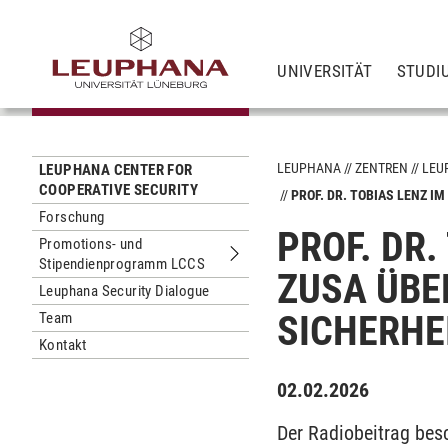
UNIVERSITÄT
STUDI
LEUPHANA
ZENTREN
LEU
LEUPHANA CENTER FOR
COOPERATIVE SECURITY
PROF. DR. TOBIAS LENZ I
Forschung
PROF. DR.
Promotions- und
Stipendienprogramm LCCS
Untermenu Promotions- und Stipen
ZUSA ÜBE
Leuphana Security Dialogue
SICHERHE
Team
Kontakt
02.02.2026
Der Radiobeitrag besc