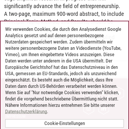
significantly advance the field of entrepreneurship.
A two-page, maximum 900-word abstract, to include
Principal Topic, Method, and Results, should be
submitted online to
www.bcerc.com
no later then
Wir verwenden Cookies, die durch den Analysedienst Google
Analytics gesetzt und auf denen personenbezogene
October 19, 2016. Abstracts will be double-blind
Nutzerdaten gespeichert werden. Zudem übermitteln wir
reviewed.
weitere personenbezogene Daten an Videodienste (YouTube,
Vimeo), um Ihnen eingebettete Videos anzuzeigen. Diese
Daten werden unter anderem in die USA übermittelt. Der
Europäische Gerichtshof hat das Datenschutzniveau in den
Rebecca Funken
/
19.10.2016
USA, gemessen an EU-Standards, jedoch als unzureichend
eingeschätzt. Es besteht auch die Möglichkeit, dass Ihre
Daten dann durch US-Behörden verarbeitet werden können.
KONTAKT
Wenn Sie auf "Nur notwendige Cookies verwenden" klicken,
findet die vorgehend beschriebene Übermittlung nicht statt.
LEUPHANA ALS ARBEITGEBER
Nähere Informationen hierzu entnehmen Sie bitte unserer
INTRANET
Datenschutzerklärung
.
IMPRESSUM
Cookie-Einstellungen
DATENSCHUTZ