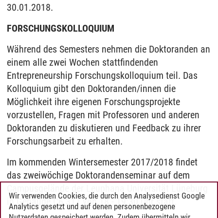
30.01.2018.
FORSCHUNGSKOLLOQUIUM
Während des Semesters nehmen die Doktoranden an
einem alle zwei Wochen stattfindenden
Entrepreneurship Forschungskolloquium teil. Das
Kolloquium gibt den Doktoranden/innen die
Möglichkeit ihre eigenen Forschungsprojekte
vorzustellen, Fragen mit Professoren und anderen
Doktoranden zu diskutieren und Feedback zu ihrer
Forschungsarbeit zu erhalten.
Im kommenden Wintersemester 2017/2018 findet
das zweiwöchige Doktorandenseminar auf dem
Campusgelände der Leuphana Universität Lüneburg
Wir verwenden Cookies, die durch den Analysedienst Google
in Gebäude C6.317 von 18 - 19:30 Uhr statt.
Analytics gesetzt und auf denen personenbezogene
Nutzerdaten gespeichert werden. Zudem übermitteln wir