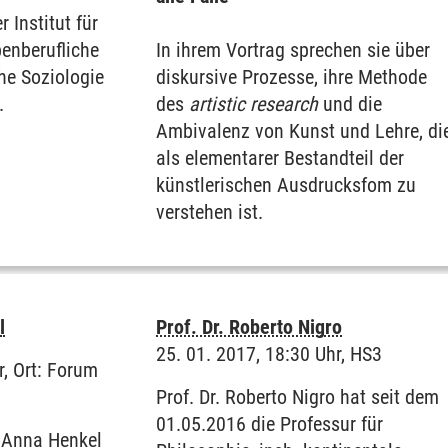
Institut für
benberufliche
In ihrem Vortrag sprechen sie über
che Soziologie
diskursive Prozesse, ihre Methode
.
des
artistic research
und die
Ambivalenz von Kunst und Lehre, di
als elementarer Bestandteil der
künstlerischen Ausdrucksfom zu
verstehen ist.
l
Prof. Dr. Roberto Nigro
25. 01. 2017, 18:30 Uhr, HS3
r, Ort: Forum
Prof. Dr. Roberto Nigro hat seit dem
01.05.2016 die Professur für
t Anna Henkel