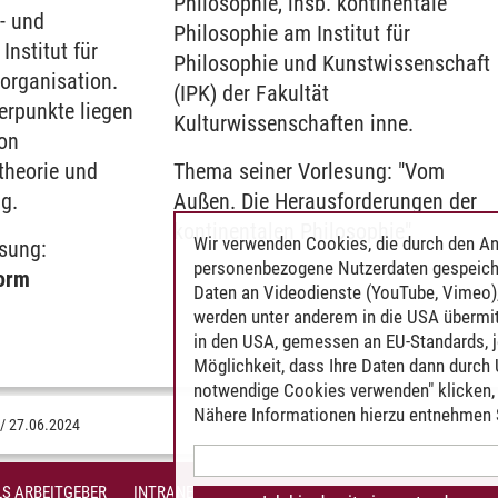
Philosophie, insb. kontinentale
r- und
Philosophie am Institut für
nstitut für
Philosophie und Kunstwissenschaft
rorganisation.
(IPK) der Fakultät
erpunkte liegen
Kulturwissenschaften inne.
von
theorie und
Thema seiner Vorlesung: "Vom
g.
Außen. Die Herausforderungen der
kontinentalen Philosophie"
Wir verwenden Cookies, die durch den An
esung:
personenbezogene Nutzerdaten gespeich
form
Daten an Videodienste (YouTube, Vimeo),
werden unter anderem in die USA übermit
in den USA, gemessen an EU-Standards, j
Möglichkeit, dass Ihre Daten dann durch
notwendige Cookies verwenden" klicken, f
Nähere Informationen hierzu entnehmen S
/
27.06.2024
S ARBEITGEBER
INTRANET
IMPRESSUM
DATENSCHUTZ
BARR