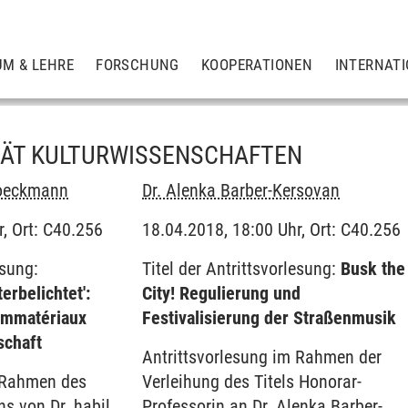
UM & LEHRE
FORSCHUNG
KOOPERATIONEN
INTERNAT
TÄT KULTURWISSENSCHAFTEN
roeckmann
Dr. Alenka Barber-Kersovan
, Ort: C40.256
18.04.2018, 18:00 Uhr, Ort: C40.256
esung:
Titel der Antrittsvorlesung:
Busk the
terbelichtet':
City! Regulierung und
 Immatériaux
Festivalisierung der Straßenmusik
schaft
Antrittsvorlesung im Rahmen der
m Rahmen des
Verleihung des Titels Honorar-
ns von Dr. habil.
Professorin an Dr. Alenka Barber-