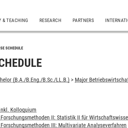
Y & TEACHING
RESEARCH
PARTNERS
INTERNAT
SE SCHEDULE
CHEDULE
elor (B.A./B.Eng./B.Sc./LL.B.)
>
Major Betriebswirtscha
inkl. Kolloquium
Forschungsmethoden II: Statistik II für Wirtschaftswiss
 Forschungsmethoden III: Multivariate Analyseverfahren