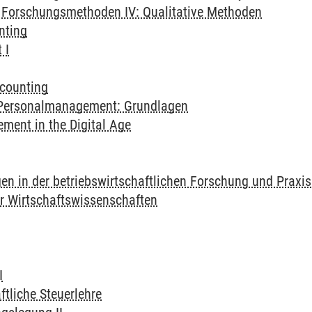
 Forschungsmethoden IV: Qualitative Methoden
nting
 I
counting
 Personalmanagement: Grundlagen
ement in the Digital Age
en in der betriebswirtschaftlichen Forschung und Praxis
ür Wirtschaftswissenschaften
I
ftliche Steuerlehre