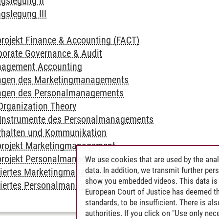
gslegung II
gslegung III
rojekt Finance & Accounting (FACT)
porate Governance & Audit
nagement Accounting
agen des Marketingmanagements
agen des Personalmanagements
Organization Theory
 Instrumente des Personalmanagements
halten und Kommunikation
projekt Marketingmanagement
projekt Personalmanagement
We use cookies that are used by the anal
data. In addition, we transmit further pe
tiertes Marketingmanagement
show you embedded videos. This data is 
tiertes Personalmanagement
European Court of Justice has deemed th
standards, to be insufficient. There is a
authorities. If you click on "Use only ne