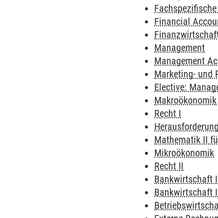
Fachspezifische
Financial Accou
Finanzwirtschaft
Management
Management Ac
Marketing- und
Elective: Manag
Makroökonomik
Recht I
Herausforderung
Mathematik II f
Mikroökonomik
Recht II
Bankwirtschaft I
Bankwirtschaft I
Betriebswirtscha