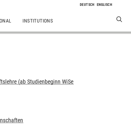
IONAL
INSTITUTIONS
ftslehre (ab Studienbeginn WiSe
enschaften