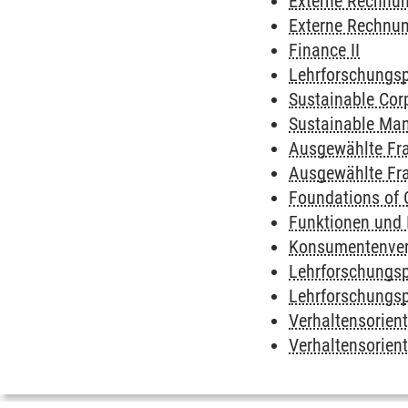
Externe Rechnun
Externe Rechnun
Finance II
Lehrforschungsp
Sustainable Cor
Sustainable Ma
Ausgewählte Fr
Ausgewählte Fr
Foundations of 
Funktionen und
Konsumentenver
Lehrforschungs
Lehrforschungs
Verhaltensorien
Verhaltensorien