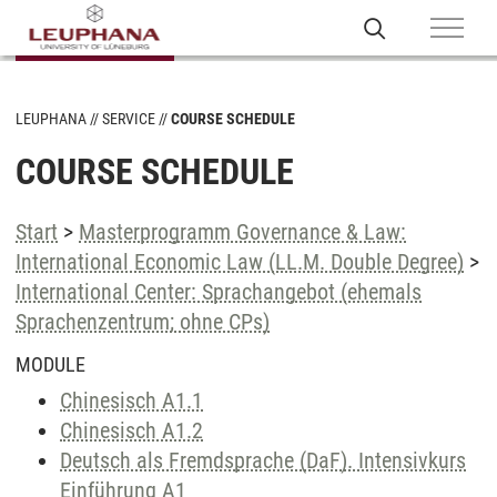
LEUPHANA
SERVICE
COURSE SCHEDULE
COURSE SCHEDULE
Start
>
Masterprogramm Governance & Law:
International Economic Law (LL.M. Double Degree)
>
International Center: Sprachangebot (ehemals
Sprachenzentrum; ohne CPs)
MODULE
Chinesisch A1.1
Chinesisch A1.2
Deutsch als Fremdsprache (DaF). Intensivkurs
Einführung A1