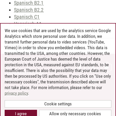
Spanisch B2.1
Spanisch B2.2
Spanisch C1
Ungarisch A1
We use cookies that are used by the analytics service Google
Analytics which store personal user data. In addition, we
transmit further personal data to video services (YouTube,
Andreea Tribel
/
30.06.2024
Vimeo) in order to show you embedded videos. This data is
transmitted to the USA, among other countries. However, the
European Court of Justice has deemed the level of data
protection in the USA, measured against EU standards, to be
CONTACT
insufficient. There is also the possibility that your data may
LEUPHANA AS EMPLOYER
then be processed by US authorities. If you click on "Use only
INTRANET
necessary cookies", the transmission described above will
not take place. For more information, please refer to our
SITE NOTICE
privacy policy
.
PRIVACY POLICY
ACCESSIBILITY
Cookie settings
COOKIE SETTINGS
I agree
Allow only necessary cookies