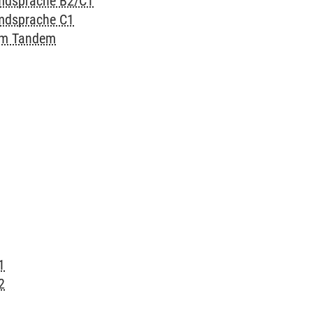
emdsprache B2/C1
emdsprache C1
 im Tandem
1
2