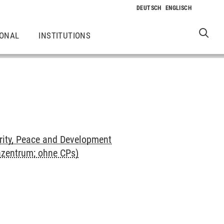
IONAL
INSTITUTIONS
rity, Peace and Development
nzentrum; ohne CPs)