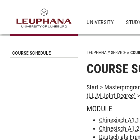
UNIVERSITY
STUD
LEUPHANA
SERVICE
COUR
COURSE SCHEDULE
COURSE S
Start
>
Masterprogram
(LL.M Joint Degree)
MODULE
Chinesisch A1.1
Chinesisch A1.2
Deutsch als Fre