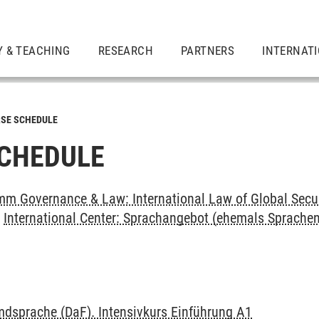
Y & TEACHING
RESEARCH
PARTNERS
INTERNAT
SE SCHEDULE
CHEDULE
m Governance & Law: International Law of Global Secu
>
International Center: Sprachangebot (ehemals Sprache
mdsprache (DaF). Intensivkurs Einführung A1