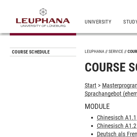
UNIVERSITY
STUD
LEUPHANA
SERVICE
COUR
COURSE SCHEDULE
COURSE S
Start
>
Masterprogra
Sprachangebot (ehem
MODULE
Chinesisch A1.1
Chinesisch A1.2
Deutsch als Fre