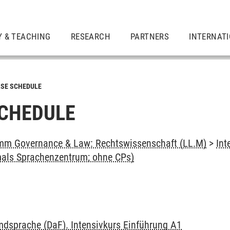
Y & TEACHING
RESEARCH
PARTNERS
INTERNAT
SE SCHEDULE
CHEDULE
mm Governance & Law: Rechtswissenschaft (LL.M)
>
Int
als Sprachenzentrum; ohne CPs)
mdsprache (DaF). Intensivkurs Einführung A1