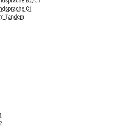
emdsprache B2/C1
emdsprache C1
 im Tandem
1
2