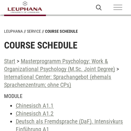
LEUPHANA
SERVICE
COURSE SCHEDULE
COURSE SCHEDULE
Start
>
Masterprogramm Psychology: Work &
Organizational Psychology (M.Sc. Joint Degree)
>
International Center: Sprachangebot (ehemals
Sprachenzentrum; ohne CPs)
MODULE
Chinesisch A1.1
Chinesisch A1.2
Deutsch als Fremdsprache (DaF). Intensivkurs
Einführung A1