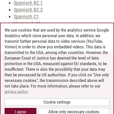
Spanisch B2.1
Spanisch B2.2
Spanisch C1
Ungarisch A1
We use cookies that are used by the analytics service Google
Analytics which store personal user data. In addition, we
transmit further personal data to video services (YouTube,
Andreea Tribel
/
30.06.2024
Vimeo) in order to show you embedded videos. This data is
transmitted to the USA, among other countries. However, the
European Court of Justice has deemed the level of data
protection in the USA, measured against EU standards, to be
CONTACT
insufficient. There is also the possibility that your data may
LEUPHANA AS EMPLOYER
then be processed by US authorities. If you click on "Use only
INTRANET
necessary cookies", the transmission described above will
not take place. For more information, please refer to our
SITE NOTICE
privacy policy
.
PRIVACY POLICY
ACCESSIBILITY
Cookie settings
COOKIE SETTINGS
I agree
Allow only necessary cookies