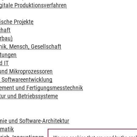
gitale Produktionsverfahren
ische Projekte
chaft
rbau)
nik, Mensch, Gesellschaft
ltungen
d IT
 und Mikroprozessoren
e Softwareentwicklung
ement und Fertigungsmesstechnik
tur und Betriebssysteme
ie und Software-Architektur
rmatik