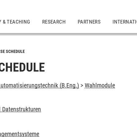
Y & TEACHING
RESEARCH
PARTNERS
INTERNAT
SE SCHEDULE
CHEDULE
tomatisierungstechnik (B.Eng.)
>
Wahlmodule
 Datenstrukturen
g
agementsysteme