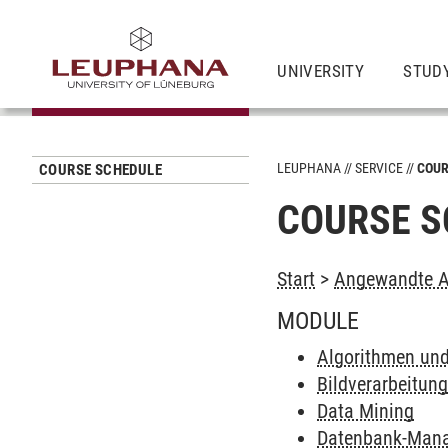
UNIVERSITY
STUD
LEUPHANA
SERVICE
COUR
COURSE SCHEDULE
COURSE S
Start
>
Angewandte Au
MODULE
Algorithmen und
Bildverarbeitun
Data Mining
Datenbank-Man