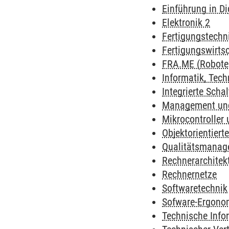
Einführung in Di
Elektronik 2
Fertigungstechn
Fertigungswirts
FRA.ME (Robote
Informatik, Tech
Integrierte Scha
Management un
Mikrocontroller
Objektorientiert
Qualitätsmanag
Rechnerarchitek
Rechnernetze
Softwaretechnik
Sofware-Ergonom
Technische Info