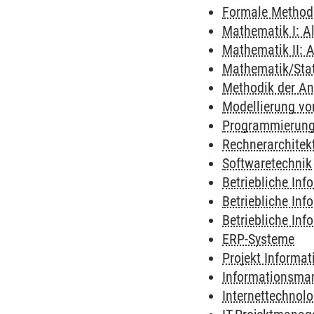
Formale Method
Mathematik I: A
Mathematik II: A
Mathematik/Stati
Methodik der A
Modellierung vo
Programmierun
Rechnerarchitek
Softwaretechnik
Betriebliche In
Betriebliche In
Betriebliche In
ERP-Systeme
Projekt Informa
Informationsm
Internettechnolo