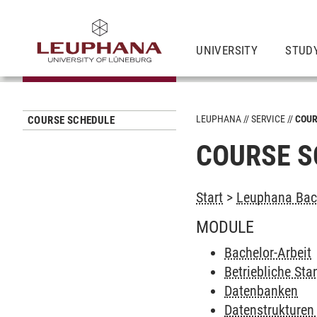
UNIVERSITY
STUD
LEUPHANA
SERVICE
COUR
COURSE SCHEDULE
COURSE S
Start
>
Leuphana Bach
MODULE
Bachelor-Arbeit
Betriebliche St
Datenbanken
Datenstrukturen