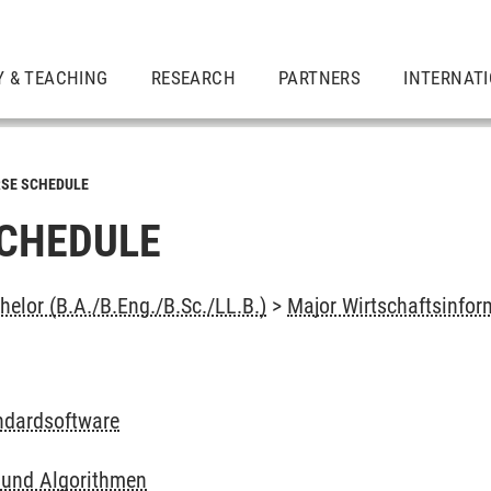
Y & TEACHING
RESEARCH
PARTNERS
INTERNAT
SE SCHEDULE
CHEDULE
elor (B.A./B.Eng./B.Sc./LL.B.)
>
Major Wirtschaftsinfor
andardsoftware
 und Algorithmen