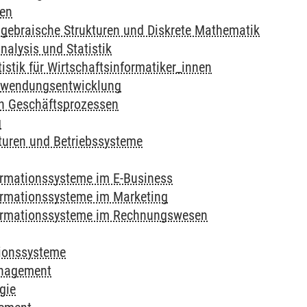
en
lgebraische Strukturen und Diskrete Mathematik
nalysis und Statistik
stik für Wirtschaftsinformatiker_innen
nwendungsentwicklung
n Geschäftsprozessen
g
turen und Betriebssysteme
formationssysteme im E-Business
formationssysteme im Marketing
formationssysteme im Rechnungswesen
tionssysteme
anagement
gie