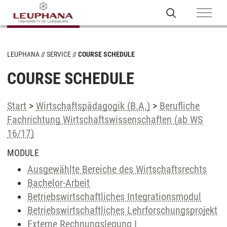
LEUPHANA
SERVICE
COURSE SCHEDULE
COURSE SCHEDULE
Start
>
Wirtschaftspädagogik (B.A.)
>
Berufliche
Fachrichtung Wirtschaftswissenschaften (ab WS
16/17)
MODULE
Ausgewählte Bereiche des Wirtschaftsrechts
Bachelor-Arbeit
Betriebswirtschaftliches Integrationsmodul
Betriebswirtschaftliches Lehrforschungsprojekt
Externe Rechnungslegung I