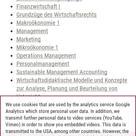
Finanzwirtschaft I
Grundzüge des Wirtschaftsrechts
Makroökonomie 1
Management
Marketing
Mikroökonomie 1
Operations Management
Personalmanagement
Sustainable Management Accounting
Wirtschaftsdidaktische Modelle und Konzepte
zur Analyse, Planung und Beurteilung von
Unterricht
We use cookies that are used by the analytics service Google
Analytics which store personal user data. In addition, we
transmit further personal data to video services (YouTube,
Andreea Tribel
/
30.06.2024
Vimeo) in order to show you embedded videos. This data is
transmitted to the USA, among other countries. However, the