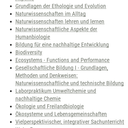
Grundlagen der Ethologie und Evolution
Naturwissenschaften im Alltag
Naturwissenschaften lehren und lernen
Naturwissenschaftliche Aspekte der
Humanbiologie
Bildung für eine nachhaltige Entwicklung
Biodiversity
Ecosystems - Functions and Performance
Gesellschaftliche Bildung I - Grundlagen,
Methoden und Denkweisen:
Naturwissenschaftliche und technische Bildung
Laborpraktikum Umweltchemie und
nachhaltige Chemie
Ökologie und Freilandbiologie
Ökosysteme und Lebensgemeinschaften
Vielperspektivischer, integrativer Sachunterricht