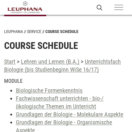
LEUPHANA
SERVICE
COURSE SCHEDULE
COURSE SCHEDULE
Start
>
Lehren und Lernen (B.A.)
>
Unterrichtsfach
Biologie (bis Studienbeginn WiSe 16/17)
MODULE
Biologische Formenkenntnis
Fachwissenschaft unterrichten - bio-/
ökologische Themen im Unterricht
Grundlagen der Biologie - Molekulare Aspekte
Grundlagen der Biologie - Organismische
Aspekte