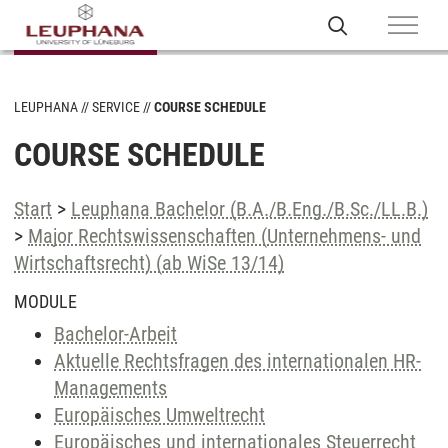
LEUPHANA
SERVICE
COURSE SCHEDULE
COURSE SCHEDULE
Start
>
Leuphana Bachelor (B.A./B.Eng./B.Sc./LL.B.)
>
Major Rechtswissenschaften (Unternehmens- und
Wirtschaftsrecht) (ab WiSe 13/14)
MODULE
Bachelor-Arbeit
Aktuelle Rechtsfragen des internationalen HR-
Managements
Europäisches Umweltrecht
Europäisches und internationales Steuerrecht