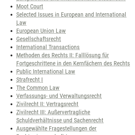
Moot Court
Selected Issues in European and International
Law
European Union Law
Gesellschaftsrecht
International Transactions
Methoden des Rechts II: Falllösung für
Fortgeschrittene in den Kernfächern des Rechts
Public International Law
Strafrecht I
The Common Law
Verfassungs- und Verwaltungsrecht
Zivilrecht II: Vertragsrecht
Zivilrecht III: Außervertragliche
Schuldverhältnisse und Sachenrecht
Ausgewählte Fragestellungen der