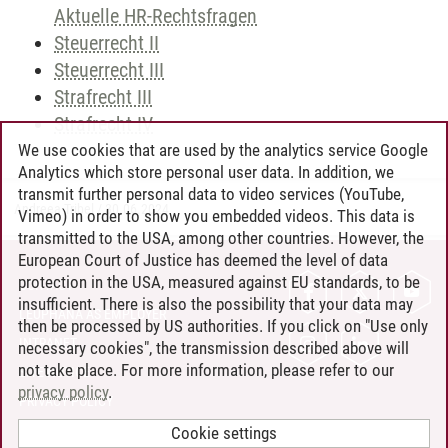
Aktuelle HR-Rechtsfragen
Steuerrecht II
Steuerrecht III
Strafrecht III
Strafrecht IV
We use cookies that are used by the analytics service Google
Analytics which store personal user data. In addition, we
transmit further personal data to video services (YouTube,
Andreea Tribel
/
30.06.2024
Vimeo) in order to show you embedded videos. This data is
transmitted to the USA, among other countries. However, the
European Court of Justice has deemed the level of data
protection in the USA, measured against EU standards, to be
CONTACT
insufficient. There is also the possibility that your data may
LEUPHANA AS EMPLOYER
then be processed by US authorities. If you click on "Use only
INTRANET
necessary cookies", the transmission described above will
not take place. For more information, please refer to our
SITE NOTICE
privacy policy
.
PRIVACY POLICY
ACCESSIBILITY
Cookie settings