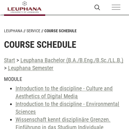
LEUPHANA
SERVICE
COURSE SCHEDULE
COURSE SCHEDULE
Start
>
Leuphana Bachelor (B.A./B.Eng./B.Sc./LL.B.)
>
Leuphana Semester
MODULE
Introduction to the discipline - Culture and
Aesthetics of Digital Media
Introduction to the discipline - Environmental
Sciences
Wissenschaft kennt disziplinäre Grenzen.
Einführung in das Studium Individuale