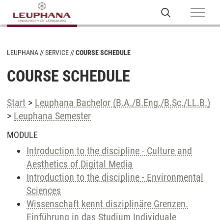
LEUPHANA
SERVICE
COURSE SCHEDULE
COURSE SCHEDULE
Start
>
Leuphana Bachelor (B.A./B.Eng./B.Sc./LL.B.)
>
Leuphana Semester
MODULE
Introduction to the discipline - Culture and
Aesthetics of Digital Media
Introduction to the discipline - Environmental
Sciences
Wissenschaft kennt disziplinäre Grenzen.
Einführung in das Studium Individuale