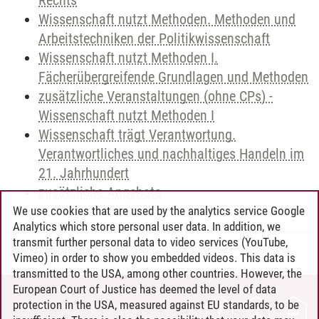
Rechts
Wissenschaft nutzt Methoden. Methoden und
Arbeitstechniken der Politikwissenschaft
Wissenschaft nutzt Methoden I.
Fächerübergreifende Grundlagen und Methoden
zusätzliche Veranstaltungen (ohne CPs) -
Wissenschaft nutzt Methoden I
Wissenschaft trägt Verantwortung.
Verantwortliches und nachhaltiges Handeln im
21. Jahrhundert
zusätzliche Angebote
We use cookies that are used by the analytics service Google
Analytics which store personal user data. In addition, we
transmit further personal data to video services (YouTube,
Andreea Tribel
/
30.06.2024
Vimeo) in order to show you embedded videos. This data is
transmitted to the USA, among other countries. However, the
European Court of Justice has deemed the level of data
protection in the USA, measured against EU standards, to be
CONTACT