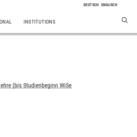
IONAL
INSTITUTIONS
lehre (bis Studienbeginn WiSe