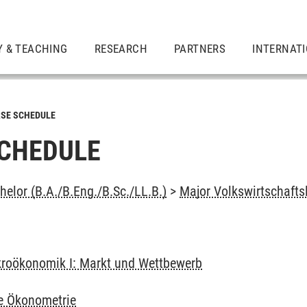
Y & TEACHING
RESEARCH
PARTNERS
INTERNAT
SE SCHEDULE
CHEDULE
elor (B.A./B.Eng./B.Sc./LL.B.)
>
Major Volkswirtschafts
roökonomik I: Markt und Wettbewerb
ie Ökonometrie