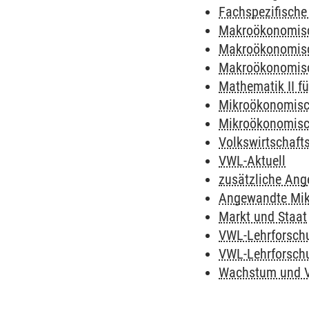
Fachspezifische 
Makroökonomisc
Makroökonomisch
Makroökonomisch
Mathematik II f
Mikroökonomisch
Mikroökonomisch
Volkswirtschaft
VWL-Aktuell
zusätzliche Ang
Angewandte Mik
Markt und Staat
VWL-Lehrforschu
VWL-Lehrforschu
Wachstum und V