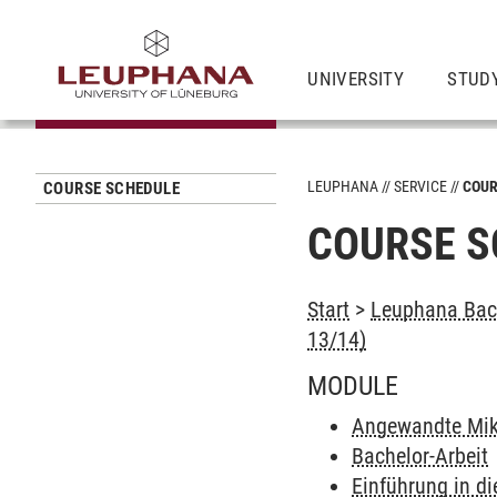
UNIVERSITY
STUD
LEUPHANA
SERVICE
COUR
COURSE SCHEDULE
COURSE S
Start
>
Leuphana Bach
13/14)
MODULE
Angewandte Mik
Bachelor-Arbeit
Einführung in d