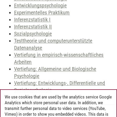
Entwicklungspsychologie
Experimentelles Praktikum
Inferenzstatistik I
Inferenzstatistik II
Sozialpsychologie
Testtheorie und computerunterstützte
Datenanalyse
Vertiefung in empirisch-wissenschaftliches
Arbeiten
Vertiefung: Allgemeine und Biologische
Psychologie
Vertiefung: Entwicklungs-, Differentielle und
Sozialpsychologie
We use cookies that are used by the analytics service Google
Analytics which store personal user data. In addition, we
transmit further personal data to video services (YouTube,
Andreea Tribel
/
30.06.2024
Vimeo) in order to show you embedded videos. This data is