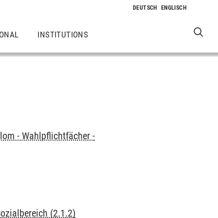
IONAL
INSTITUTIONS
lom - Wahlpflichtfächer -
ozialbereich (2.1.2)