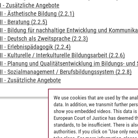
I - Zusätzliche Angebote
II - Ästhetische Bildung (2.2.1)
I - Beratung (2.2.5)
II - Bildung für nachhaltige Entwicklung und Kommunikat
II - Deutsch als Zweitsprache (2.2.3)
II - Erlebnispädagogik (2.2.4)
I - Kulturelle / Interkulturelle Bildungsarbeit (2.2.6)
II - Planung und Qualitätsentwicklung im Bildungs- und S
 II - Sozialmanagement / Berufsbildungssystem (2.2.8)
II - Zusätzliche Angebote
We use cookies that are used by the anal
data. In addition, we transmit further pe
show you embedded videos. This data is 
European Court of Justice has deemed th
standards, to be insufficient. There is a
authorities. If you click on "Use only ne