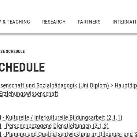
Y & TEACHING
RESEARCH
PARTNERS
INTERNAT
SE SCHEDULE
CHEDULE
senschaft und Sozialpädagogik (Uni Diplom)
>
Hauptdip
Erziehungswissenschaft
 - Kulturelle / Interkulturelle Bildungsarbeit (2.1.1)
I - Personenbezogene Dienstleitungen (2.1.3)
I - Planung und Qualitätsentwicklung im Bildungs- und S