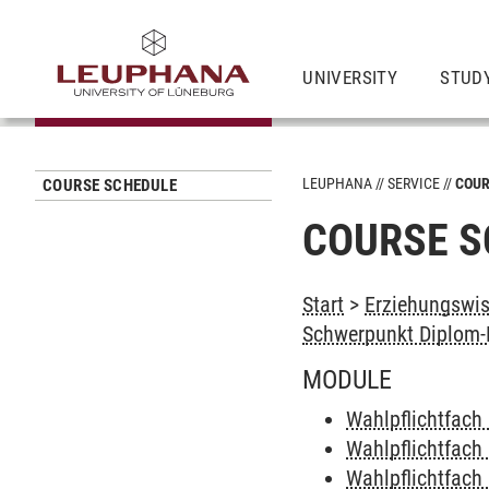
UNIVERSITY
STUD
LEUPHANA
SERVICE
COUR
COURSE SCHEDULE
COURSE S
Start
>
Erziehungswis
Schwerpunkt Diplom-
MODULE
Wahlpflichtfach I
Wahlpflichtfach 
Wahlpflichtfach 