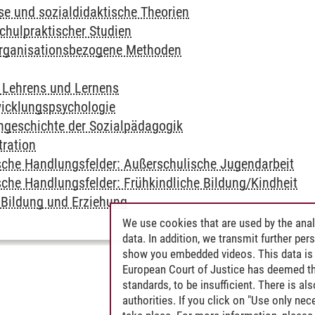
se und sozialdidaktische Theorien
chulpraktischer Studien
organisationsbezogene Methoden
 Lehrens und Lernens
wicklungspsychologie
engeschichte der Sozialpädagogik
tration
che Handlungsfelder: Außerschulische Jugendarbeit
che Handlungsfelder: Frühkindliche Bildung/Kindheit
r Bildung und Erziehung
We use cookies that are used by the anal
data. In addition, we transmit further pe
show you embedded videos. This data is 
European Court of Justice has deemed th
standards, to be insufficient. There is a
authorities. If you click on "Use only ne