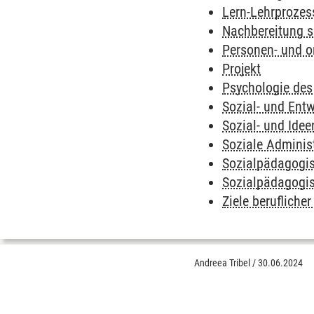
Lern-Lehrprozes
Nachbereitung s
Personen- und 
Projekt
Psychologie des
Sozial- und Ent
Sozial- und Ide
Soziale Adminis
Sozialpädagogis
Sozialpädagogis
Ziele berufliche
Andreea Tribel
/
30.06.2024