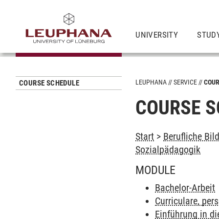
UNIVERSITY
STUD
LEUPHANA
SERVICE
COUR
COURSE SCHEDULE
COURSE S
Start
>
Berufliche Bil
Sozialpädagogik
MODULE
Bachelor-Arbeit
Curriculare, per
Einführung in di