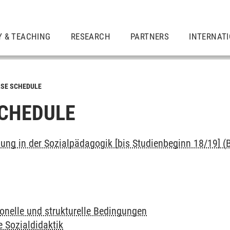
Y & TEACHING
RESEARCH
PARTNERS
INTERNAT
SE SCHEDULE
CHEDULE
dung in der Sozialpädagogik [bis Studienbeginn 18/19] (B
sonelle und strukturelle Bedingungen
e Sozialdidaktik