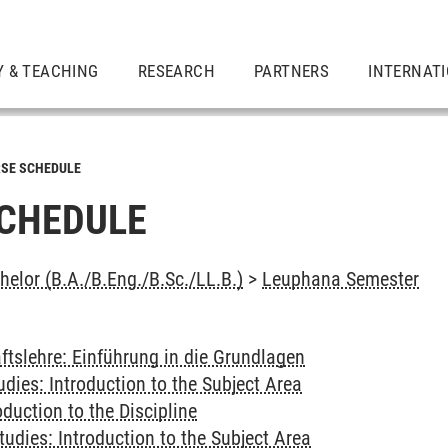
Y & TEACHING
RESEARCH
PARTNERS
INTERNAT
SE SCHEDULE
CHEDULE
elor (B.A./B.Eng./B.Sc./LL.B.)
>
Leuphana Semester
ftslehre: Einführung in die Grundlagen
udies: Introduction to the Subject Area
duction to the Discipline
udies: Introduction to the Subject Area