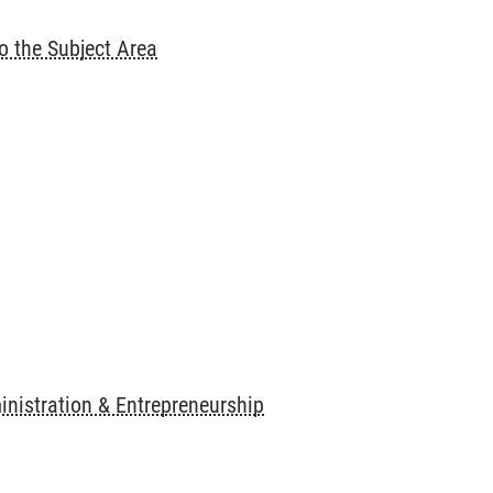
o the Subject Area
nistration & Entrepreneurship