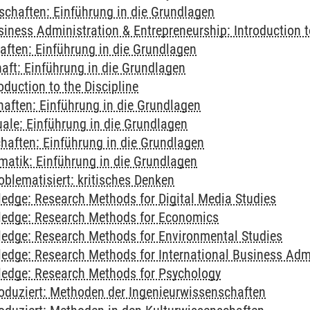
chaften: Einführung in die Grundlagen
siness Administration & Entrepreneurship: Introduction t
ften: Einführung in die Grundlagen
aft: Einführung in die Grundlagen
oduction to the Discipline
aften: Einführung in die Grundlagen
ale: Einführung in die Grundlagen
aften: Einführung in die Grundlagen
matik: Einführung in die Grundlagen
blematisiert: kritisches Denken
edge: Research Methods for Digital Media Studies
ledge: Research Methods for Economics
edge: Research Methods for Environmental Studies
edge: Research Methods for International Business Admi
edge: Research Methods for Psychology
oduziert: Methoden der Ingenieurwissenschaften