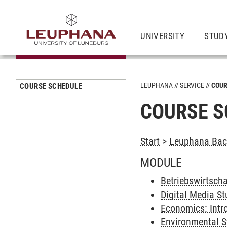
UNIVERSITY
STUD
LEUPHANA
SERVICE
COUR
COURSE SCHEDULE
COURSE S
Start
>
Leuphana Bach
MODULE
Betriebswirtscha
Digital Media St
Economics: Intro
Environmental St