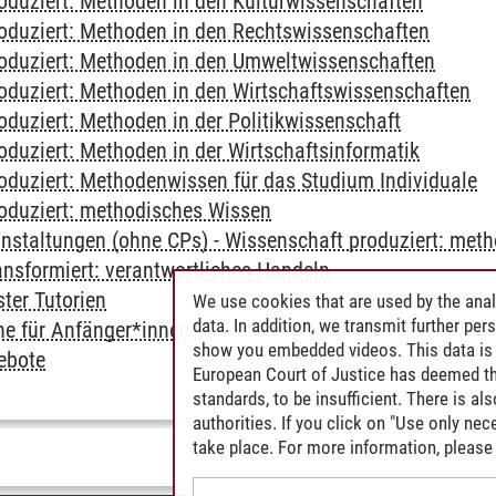
oduziert: Methoden in den Kulturwissenschaften
oduziert: Methoden in den Rechtswissenschaften
oduziert: Methoden in den Umweltwissenschaften
oduziert: Methoden in den Wirtschaftswissenschaften
oduziert: Methoden in der Politikwissenschaft
oduziert: Methoden in der Wirtschaftsinformatik
oduziert: Methodenwissen für das Studium Individuale
oduziert: methodisches Wissen
anstaltungen (ohne CPs) - Wissenschaft produziert: met
ansformiert: verantwortliches Handeln
ter Tutorien
We use cookies that are used by the anal
data. In addition, we transmit further pe
che für Anfänger*innen
show you embedded videos. This data is 
ebote
European Court of Justice has deemed th
standards, to be insufficient. There is a
authorities. If you click on "Use only ne
take place. For more information, please 