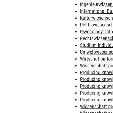
Ingenieurwissens
International Bu
Kulturwissenscha
Politikwissensch
Psychology: Intr
Rechtswissensch
Studium Individu
Umweltwissensch
Wirtschaftsinfor
Wissenschaft pro
Producing knowl
Producing know
Producing knowl
Producing knowl
Producing knowl
Wissenschaft pr