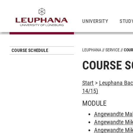
UNIVERSITY
STUD
LEUPHANA
SERVICE
COUR
COURSE SCHEDULE
COURSE S
Start
>
Leuphana Bach
14/15)
MODULE
Angewandte Ma
Angewandte Mik
Angewandte Mik