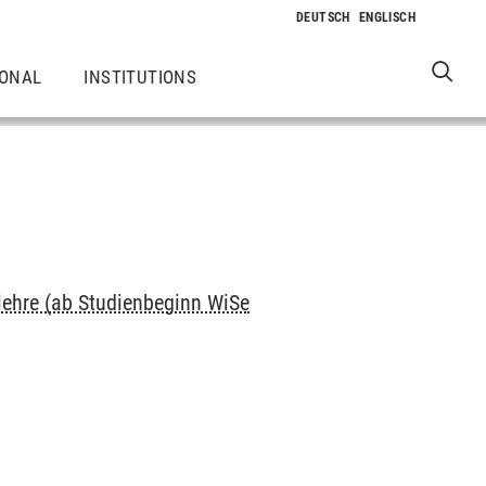
IONAL
INSTITUTIONS
lehre (ab Studienbeginn WiSe