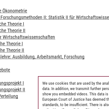
ie Ökonometrie
Forschungsmethoden II: Statistik II für Wirtschaftswiss
he Theorie I
e Theorie II
ür Wirtschaftswissenschaften
e Theorie I
e Theorie II
slehre: Ausbildung, Arbeitsmarkt, Forschung
ebote
ngsprojekt I
We use cookies that are used by the anal
data. In addition, we transmit further pe
ngsprojekt II
show you embedded videos. This data is 
erteilung
European Court of Justice has deemed th
standards, to be insufficient. There is a