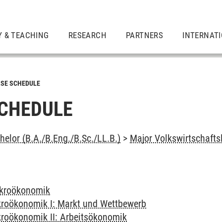
Y & TEACHING
RESEARCH
PARTNERS
INTERNAT
SE SCHEDULE
CHEDULE
elor (B.A./B.Eng./B.Sc./LL.B.)
>
Major Volkswirtschafts
kroökonomik
roökonomik I: Markt und Wettbewerb
roökonomik II: Arbeitsökonomik