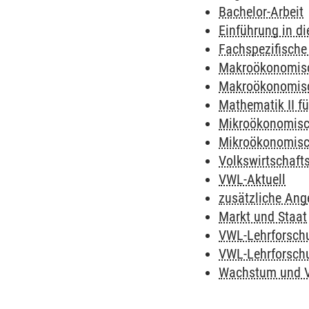
Bachelor-Arbeit
Einführung in d
Fachspezifische 
Makroökonomisc
Makroökonomisch
Mathematik II f
Mikroökonomisch
Mikroökonomisch
Volkswirtschaft
VWL-Aktuell
zusätzliche Ang
Markt und Staat
VWL-Lehrforschu
VWL-Lehrforschu
Wachstum und V