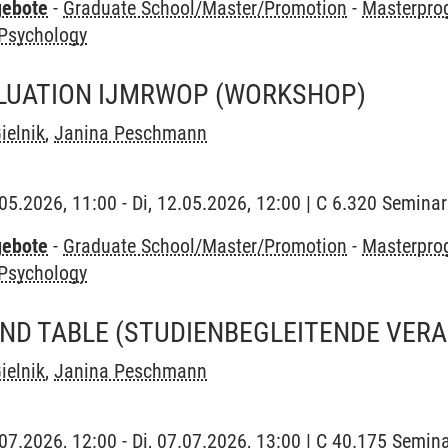
gebote
-
Graduate School/Master/Promotion
-
Masterpro
 Psychology
LUATION IJMRWOP
(WORKSHOP)
ielnik
,
Janina Peschmann
2.05.2026, 11:00 - Di, 12.05.2026, 12:00 | C 6.320 Semin
gebote
-
Graduate School/Master/Promotion
-
Masterpro
 Psychology
ND TABLE
(STUDIENBEGLEITENDE VER
ielnik
,
Janina Peschmann
7.07.2026, 12:00 - Di, 07.07.2026, 13:00 | C 40.175 Semi