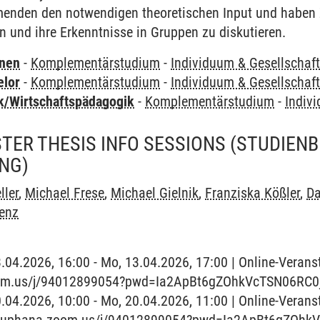
hmenden den notwendigen theoretischen Input und haben 
und ihre Erkenntnisse in Gruppen zu diskutieren.
rnen
-
Komplementärstudium
-
Individuum & Gesellschaf
elor
-
Komplementärstudium
-
Individuum & Gesellschaf
k/Wirtschaftspädagogik
-
Komplementärstudium
-
Indiv
ER THESIS INFO SESSIONS
(STUDIENB
NG)
ller
,
Michael Frese
,
Michael Gielnik
,
Franziska Kößler
,
Da
enz
.04.2026, 16:00 - Mo, 13.04.2026, 17:00 | Online-Veransta
oom.us/j/94012899054?pwd=Ia2ApBt6gZOhkVcTSN06RC0j
0.04.2026, 10:00 - Mo, 20.04.2026, 11:00 | Online-Verans