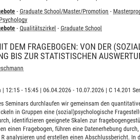
gebote
-
Graduate School/Master/Promotion
-
Masterpro
 Psychology
gebote
-
Qualitätszirkel
-
Graduate School
IT DEM FRAGEBOGEN: VON DER (SOZI
NG BIS ZUR STATISTISCHEN AUSWERT
eschmann
h | 12:15 - 15:45 | 06.04.2026 - 10.07.2026 | C 14.201 
 Seminars durchlaufen wir gemeinsam den quantitativ
keln in Gruppen eine (sozial)psychologische Fragestellu
urch, identifizieren geeignete Skalen zur fragebogenges
llen einen Fragebogen, führen eine Datenerhebung durch, 
e R analysieren und erstellen einen Abschlussbericht. In