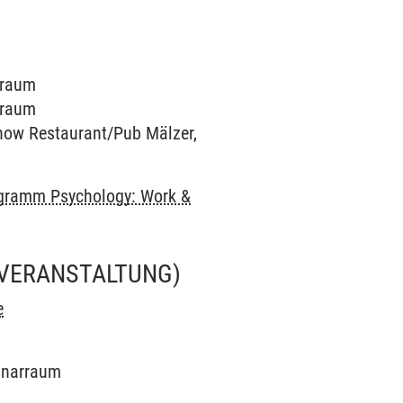
arraum
arraum
 know Restaurant/Pub Mälzer,
gramm Psychology: Work &
 VERANSTALTUNG)
e
minarraum