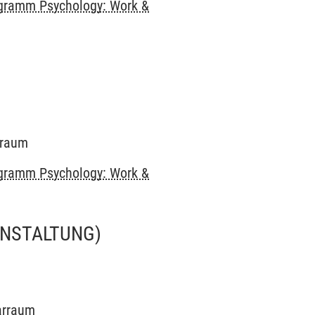
gramm Psychology: Work &
arraum
gramm Psychology: Work &
ANSTALTUNG)
narraum