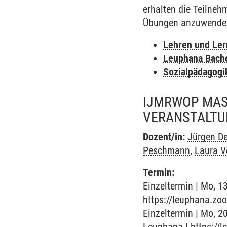
erhalten die Teilne
Übungen anzuwenden 
Lehren und Le
Leuphana Bach
Sozialpädagogi
IJMRWOP MAST
VERANSTALTU
Dozent/in:
Jürgen De
Peschmann
,
Laura V
Termin:
Einzeltermin | Mo, 13
https://leuphana.z
Einzeltermin | Mo, 2