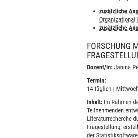
zusätzliche An
Organizational
zusätzliche An
FORSCHUNG M
FRAGESTELLU
Dozent/in:
Janina P
Termin:
14-täglich | Mittwoc
Inhalt:
Im Rahmen des
Teilnehmenden entwic
Literaturrecherche d
Fragestellung, erste
der Statistiksoftwar