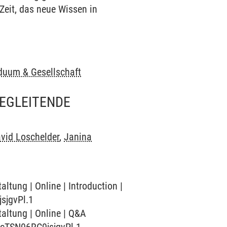
Zeit, das neue Wissen in
t
t
iduum & Gesellschaft
EGLEITENDE
vid Loschelder
,
Janina
ltung | Online | Introduction |
sjgvPl.1
taltung | Online | Q&A