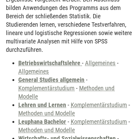
bilden Anwendungen des Programms aus dem
Bereich der schließenden Statistik. Die
Studierenden lernen, verschiedene Testverfahren,
lineare und logistische Regressionen sowie weitere
multivariate Analysen mit Hilfe von SPSS
durchzuführen.
Betriebswirtschaftslehre
-
Allgemeines
-
Allgemeines
General Studies allgemein
-
Komplementärstudium
-
Methoden und
Modelle
Lehren und Lernen
-
Komplementärstudium
-
Methoden und Modelle
Leuphana Bachelor
-
Komplementärstudium
-
Methoden und Modelle
Wirtschafts- und Sozialwissenschaften
-