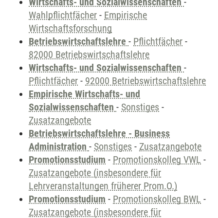
Wirtschafts- und Sozialwissenschaften
-
Wahlpflichtfächer
-
Empirische
Wirtschaftsforschung
Betriebswirtschaftslehre
-
Pflichtfächer
-
82000 Betriebswirtschaftslehre
Wirtschafts- und Sozialwissenschaften
-
Pflichtfächer
-
92000 Betriebswirtschaftslehre
Empirische Wirtschafts- und
Sozialwissenschaften
-
Sonstiges
-
Zusatzangebote
Betriebswirtschaftslehre - Business
Administration
-
Sonstiges
-
Zusatzangebote
Promotionsstudium
-
Promotionskolleg VWL
-
Zusatzangebote (insbesondere für
Lehrveranstaltungen früherer Prom.O.)
Promotionsstudium
-
Promotionskolleg BWL
-
Zusatzangebote (insbesondere für