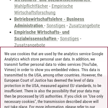
Wahlpflichtfächer
-
Empirische
Wirtschaftsforschung
Betriebswirtschaftslehre - Business
Administration
-
Sonstiges
-
Zusatzangebote
Empirische Wirtschafts- und
Sozialwissenschaften
-
Sonstiges
-
Zusatzangebote
We use cookies that are used by the analytics service Google
Analytics which store personal user data. In addition, we
transmit further personal data to video services (YouTube,
Andreea Tribel
/
30.06.2024
Vimeo) in order to show you embedded videos. This data is
transmitted to the USA, among other countries. However, the
European Court of Justice has deemed the level of data
protection in the USA, measured against EU standards, to be
CONTACT
insufficient. There is also the possibility that your data may
LEUPHANA AS EMPLOYER
then be processed by US authorities. If you click on "Use only
INTRANET
necessary cookies", the transmission described above will
not take place. For more information, please refer to our
SITE NOTICE