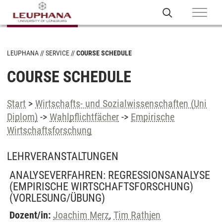
LEUPHANA
SERVICE
COURSE SCHEDULE
COURSE SCHEDULE
Start
>
Wirtschafts- und Sozialwissenschaften (Uni
Diplom)
->
Wahlpflichtfächer
->
Empirische
Wirtschaftsforschung
LEHRVERANSTALTUNGEN
ANALYSEVERFAHREN: REGRESSIONSANALYSE
(EMPIRISCHE WIRTSCHAFTSFORSCHUNG)
(VORLESUNG/ÜBUNG)
Dozent/in:
Joachim Merz
,
Tim Rathjen