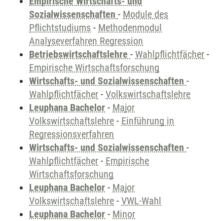
Empirische Wirtschafts- und
Sozialwissenschaften
-
Module des
Pflichtstudiums
-
Methodenmodul
Analyseverfahren Regression
Betriebswirtschaftslehre
-
Wahlpflichtfächer
-
Empirische Wirtschaftsforschung
Wirtschafts- und Sozialwissenschaften
-
Wahlpflichtfächer
-
Volkswirtschaftslehre
Leuphana Bachelor
-
Major
Volkswirtschaftslehre
-
Einführung in
Regressionsverfahren
Wirtschafts- und Sozialwissenschaften
-
Wahlpflichtfächer
-
Empirische
Wirtschaftsforschung
Leuphana Bachelor
-
Major
Volkswirtschaftslehre
-
VWL-Wahl
Leuphana Bachelor
-
Minor