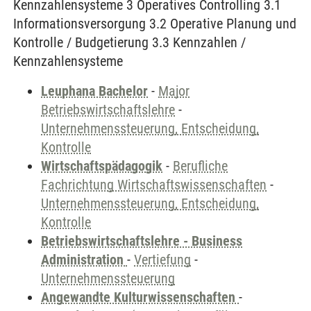
Kennzahlensysteme 3 Operatives Controlling 3.1
Informationsversorgung 3.2 Operative Planung und
Kontrolle / Budgetierung 3.3 Kennzahlen /
Kennzahlensysteme
Leuphana Bachelor
-
Major
Betriebswirtschaftslehre
-
Unternehmenssteuerung, Entscheidung,
Kontrolle
Wirtschaftspädagogik
-
Berufliche
Fachrichtung Wirtschaftswissenschaften
-
Unternehmenssteuerung, Entscheidung,
Kontrolle
Betriebswirtschaftslehre - Business
Administration
-
Vertiefung
-
Unternehmenssteuerung
Angewandte Kulturwissenschaften
-