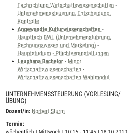
Fachrichtung Wirtschaftswissenschaften
-
Unternehmenssteuerung, Entscheidung,
Kontrolle
Angewandte Kulturwissenschaften
-
Hauptfach BWL (Unternehmensführung,
Rechnungswesen und Marketing)
-
Hauptstudium - Pflichtveranstaltungen
Leuphana Bachelor
-
Minor
Wirtschaftswissenschaften
-
Wirtschaftswissenschaften Wahlmodul
UNTERNEHMENSSTEUERUNG
(VORLESUNG/
ÜBUNG)
Dozent/in:
Norbert Sturm
Termin:
wöchentlich | Mittwoch | 10:15 - 11:45 | 18.10.2010