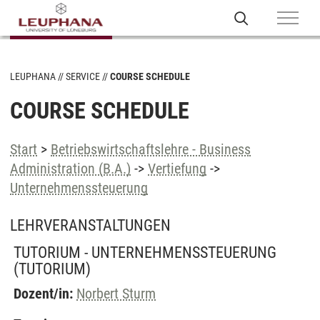
LEUPHANA
SERVICE
COURSE SCHEDULE
COURSE SCHEDULE
Start
>
Betriebswirtschaftslehre - Business
Administration (B.A.)
->
Vertiefung
->
Unternehmenssteuerung
LEHRVERANSTALTUNGEN
TUTORIUM - UNTERNEHMENSSTEUERUNG
(TUTORIUM)
Dozent/in:
Norbert Sturm