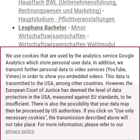
Hauptfach BWL (Unternehmensführung,
Rechnungswesen und Marketing)
-
Hauptstudium - Pflichtveranstaltungen
Leuphana Bachelor
-
Minor
Wirtschaftswissenschaften
-
Wirtschaftswissenschaften Wahlmodul
We use cookies that are used by the analytics service Google
Analytics which store personal user data. In addition, we
transmit further personal data to video services (YouTube,
Andreea Tribel
/
30.06.2024
Vimeo) in order to show you embedded videos. This data is
transmitted to the USA, among other countries. However, the
European Court of Justice has deemed the level of data
protection in the USA, measured against EU standards, to be
CONTACT
insufficient. There is also the possibility that your data may
LEUPHANA AS EMPLOYER
then be processed by US authorities. If you click on "Use only
INTRANET
necessary cookies", the transmission described above will
not take place. For more information, please refer to our
SITE NOTICE
privacy policy
.
PRIVACY POLICY