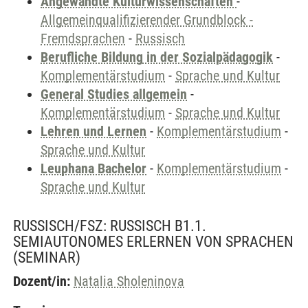
Angewandte Kulturwissenschaften
-
Allgemeinqualifizierender Grundblock -
Fremdsprachen
-
Russisch
Berufliche Bildung in der Sozialpädagogik
-
Komplementärstudium
-
Sprache und Kultur
General Studies allgemein
-
Komplementärstudium
-
Sprache und Kultur
Lehren und Lernen
-
Komplementärstudium
-
Sprache und Kultur
Leuphana Bachelor
-
Komplementärstudium
-
Sprache und Kultur
RUSSISCH/FSZ: RUSSISCH B1.1.
SEMIAUTONOMES ERLERNEN VON SPRACHEN
(SEMINAR)
Dozent/in:
Natalia Sholeninova