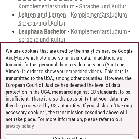
Komplementärstudium
-
Sprache und Kultur
Lehren und Lernen
-
Komplementärstudium
-
Sprache und Kultur
Leuphana Bachelor
-
Komplementärstudium
-
Sprache und Kultur
We use cookies that are used by the analytics service Google
Analytics which store personal user data. In addition, we
transmit further personal data to video services (YouTube,
Andreea Tribel
/
30.06.2024
Vimeo) in order to show you embedded videos. This data is
transmitted to the USA, among other countries. However, the
European Court of Justice has deemed the level of data
protection in the USA, measured against EU standards, to be
CONTACT
insufficient. There is also the possibility that your data may
LEUPHANA AS EMPLOYER
then be processed by US authorities. If you click on "Use only
INTRANET
necessary cookies", the transmission described above will
not take place. For more information, please refer to our
SITE NOTICE
privacy policy
.
PRIVACY POLICY
ACCESSIBILITY
Cookie settings