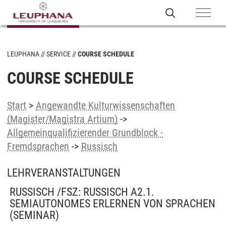
LEUPHANA
SERVICE
COURSE SCHEDULE
COURSE SCHEDULE
Start
>
Angewandte Kulturwissenschaften
(Magister/Magistra Artium)
->
Allgemeinqualifizierender Grundblock -
Fremdsprachen
->
Russisch
LEHRVERANSTALTUNGEN
RUSSISCH /FSZ: RUSSISCH A2.1.
SEMIAUTONOMES ERLERNEN VON SPRACHEN
(SEMINAR)