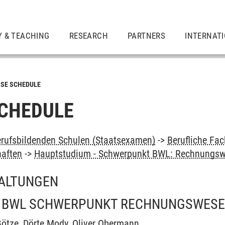
Y & TEACHING
RESEARCH
PARTNERS
INTERNAT
SE SCHEDULE
CHEDULE
rufsbildenden Schulen (Staatsexamen)
->
Berufliche Fa
haften
->
Hauptstudium - Schwerpunkt BWL: Rechnungs
ALTUNGEN
 BWL SCHWERPUNKT RECHNUNGSWES
ötze
,
Dörte Mody
,
Oliver Obermann