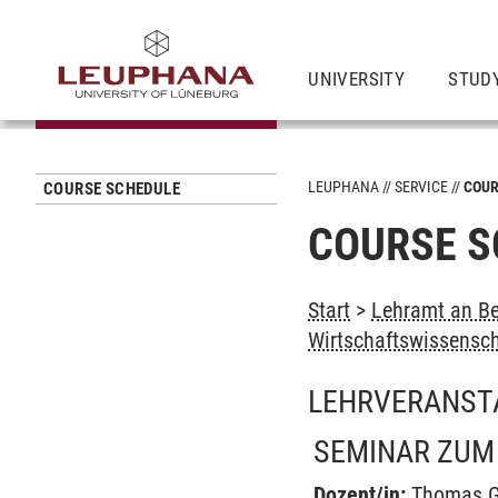
UNIVERSITY
STUD
LEUPHANA
SERVICE
COUR
COURSE SCHEDULE
COURSE S
Start
>
Lehramt an Be
Wirtschaftswissensc
LEHRVERANST
SEMINAR ZUM
Dozent/in:
Thomas G