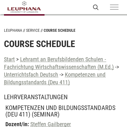
LEUPHANA
SERVICE
COURSE SCHEDULE
COURSE SCHEDULE
Start
>
Lehramt an Berufsbildenden Schulen -
Fachrichtung Wirtschaftswissenschaften (M.Ed.)
->
Unterrichtsfach Deutsch
->
Kompetenzen und
Bildungsstandards (Deu 411)
LEHRVERANSTALTUNGEN
KOMPETENZEN UND BILDUNGSSTANDARDS
(DEU 411)
(SEMINAR)
Dozent/in:
Steffen Gailberger