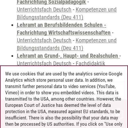
Fachrichtung Sozialpädagogik
-
Unterrichtsfach Deutsch
-
Kompetenzen und
Bildungsstandards (Deu 411)
Lehramt an Berufsbildenden Schulen -
Fachrichtung Wirtschaftswissenschaften
-
Unterrichtsfach Deutsch
-
Kompetenzen und
Bildungsstandards (Deu 411)
Lehramt an Grund-, Haupt- und Realschulen
-
Unterrichtsfach Deutsch
-
Fachdidaktik
We use cookies that are used by the analytics service Google
Analytics which store personal user data. In addition, we
transmit further personal data to video services (YouTube,
Andreea Tribel
/
30.06.2024
Vimeo) in order to show you embedded videos. This data is
transmitted to the USA, among other countries. However, the
European Court of Justice has deemed the level of data
protection in the USA, measured against EU standards, to be
CONTACT
insufficient. There is also the possibility that your data may
LEUPHANA AS EMPLOYER
then be processed by US authorities. If you click on "Use only