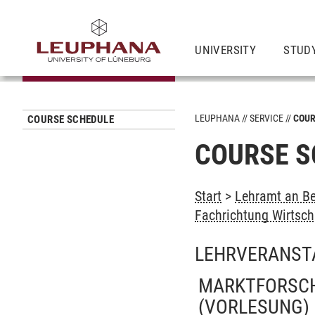
UNIVERSITY
STUD
LEUPHANA
SERVICE
COUR
COURSE SCHEDULE
COURSE S
Start
>
Lehramt an Be
Fachrichtung Wirtsc
LEHRVERANST
MARKTFORSCH
(VORLESUNG)