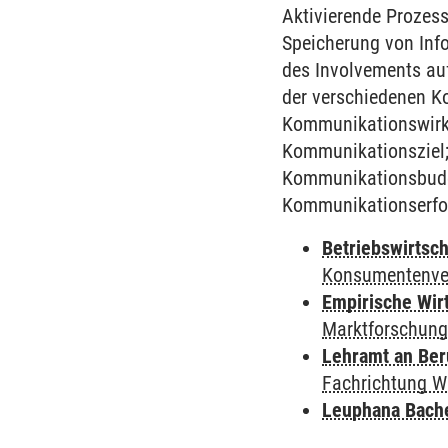
Aktivierende Prozess
Speicherung von Info
des Involvements a
der verschiedenen K
Kommunikationswirkun
Kommunikationsziel;
Kommunikationsbudge
Kommunikationserfo
Betriebswirtsch
Konsumentenve
Empirische Wir
Marktforschung
Lehramt an Ber
Fachrichtung W
Leuphana Bach