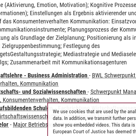
e (Aktivierung, Emotion, Motivation); Kognitive Prozes
rmationen); Einstellungen als Ergebnis aktivierender und
uf das Konsumentenverhalten Kommunikation: Einsatzv
ommunikationsinstrumente; Planungsprozess der Kommu
g als Grundlage der Zielplanung; Positionierung als in
 Zielgruppenbestimmung; Festlegung des
tsGestaltungsstrategie; Mediastrategie und Mediaselek
lgs; Zusammenarbeit mit Kommunikationsagenturen
aftslehre - Business Administration
-
BWL Schwerpunkt
rhalten, Kommunikation
tschafts- und Sozialwissenschaften
-
Schwerpunkt Mana
, Konsumentenverhalten, Kommunikation
ufsbildenden Schulen - Fachrichtung Wirtschaftswisse
We use cookies that are used by the anal
irtschaftswissenschaften
-
Schwerpunkt Marketing II
data. In addition, we transmit further pe
elor
-
Major Betriebswirtschaftslehre
-
Schwerpunkt Marke
show you embedded videos. This data is 
European Court of Justice has deemed th