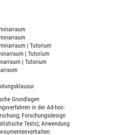
Seminarraum
Seminarraum
Seminarraum | Tutorium
eminarraum | Tutorium
minarraum | Tutorium
inarraum
rholungsklausur
ische Grundlagen
ngsverfahren in der Ad-hoc-
orschung; Forschungsdesign
tatistische Tests); Anwendung
onsumentenverhalten: