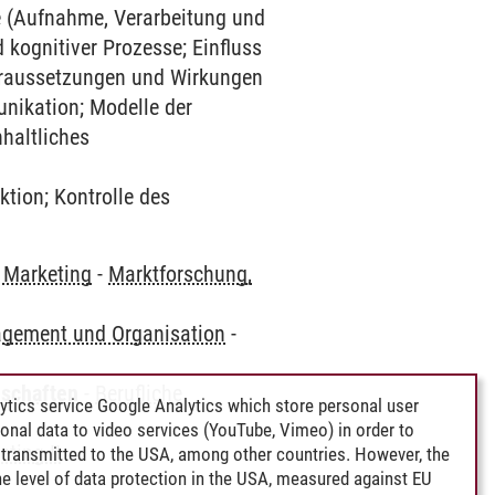
se (Aufnahme, Verarbeitung und
 kognitiver Prozesse; Einfluss
oraussetzungen und Wirkungen
nikation; Modelle der
haltliches
tion; Kontrolle des
 Marketing
-
Marktforschung,
gement und Organisation
-
nschaften
-
Berufliche
ytics service Google Analytics which store personal user
rsonal data to video services (YouTube, Vimeo) in order to
ting II
transmitted to the USA, among other countries. However, the
e level of data protection in the USA, measured against EU