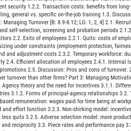
 security 1.2.2. Transaction costs: benefits from long
ling, general vs. specific on-the-job training 1.3. Discus
: Managing Turnover [B: 8.9-8.12; LG: 1, 2, 4] 2.1. Recru
and self-selection, screening and probation periods 2.1.2
tors 2.2. Exits of employees 2.2.1. Quits: costs of empl
izing under constraints (employment protection, fairness)
 and adjustment costs 2.3.2. Temporary workforce: dual
ity 2.4. Efficient allocation of employees 2.4.1. Internal l
d promotions 2.5. Discussion: Pros and cons of turnover.
her turnover than other firms? Part 3: Managing Motivat
1. Agency theory and the need for incentives 3.1.1. Differ
ies 3.1.2. Forms of principal-agency relationships 3.2. 
t based remuneration: wages paid for time being at workpl
d and effort function 3.2.3. Non-shirking model: incentives
 less quits 3.2.5. Adverse selection model: more product
 and reciprocity 3.3. Piece rates and performance pay 3