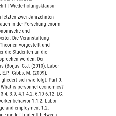
ehlt | Wiederholungsklausur
n letzten zwei Jahrzehnten
 auch in der Forschung enorm
onomische und
eiter. Die Veranstaltung
Theorien vorgestellt und
er die Studenten an die
esprochen werden. Der
s (Borjas, G.J. (2010), Labor
E.P., Gibbs, M. (2009),
liedert sich wie folgt: Part 0:
3. What is personnel economics?
3.4, 3.9, 4.1-4.2, 6.10-6.12; LG:
worker behavior 1.1.2. Labor
age and employment 1.2.
nce model: tradeoff between