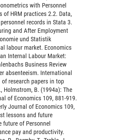
conometrics with Personnel
s of HRM practices 2.2. Data,
 personnel records in Stata 3.
During and After Employment
onomie und Statistik
rnal labour market. Economics
 an Internal Labour Market:
malenbachs Business Review
ker absenteeism. International
 of research papers in top
., Holmstrom, B. (1994a): The
rnal of Economics 109, 881-919.
terly Journal of Economics 109,
st lessons and future
e future of Personnel
nce pay and productivity.