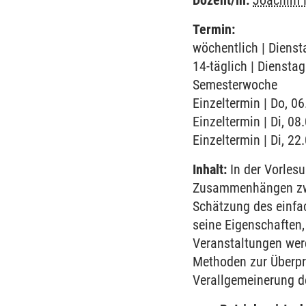
Dozent/in:
Joachim 
Termin:
wöchentlich | Dienst
14-täglich | Diensta
Semesterwoche
Einzeltermin | Do, 0
Einzeltermin | Di, 08
Einzeltermin | Di, 2
Inhalt:
In der Vorles
Zusammenhängen zwi
Schätzung des einfa
seine Eigenschaften,
Veranstaltungen wer
Methoden zur Überpr
Verallgemeinerung d