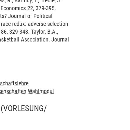
R., Barmby, T., Treble, J.
or Economics 22, 379-395.
s? Journal of Political
 race redux: adverse selection
6, 329-348. Taylor, B.A.,
asketball Association. Journal
schaftslehre
ssenschaften Wahlmodul
(VORLESUNG/