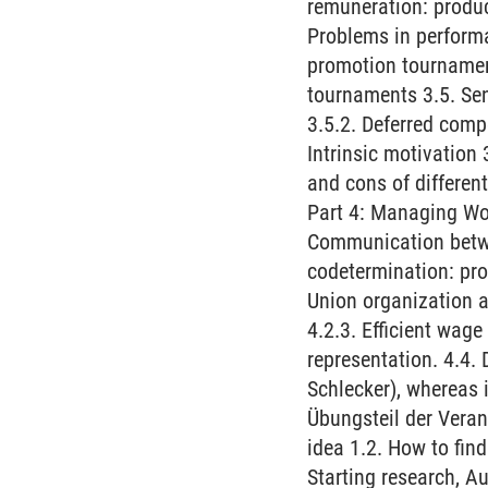
remuneration: product
Problems in perform
promotion tournament
tournaments 3.5. Sen
3.5.2. Deferred comp
Intrinsic motivation 
and cons of differen
Part 4: Managing Wor
Communication betwee
codetermination: pro
Union organization 
4.2.3. Efficient wag
representation. 4.4.
Schlecker), whereas 
Übungsteil der Verans
idea 1.2. How to find
Starting research, A