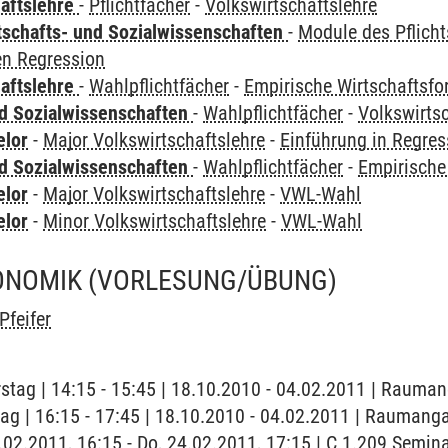
haftslehre
-
Pflichtfächer
-
Volkswirtschaftslehre
tschafts- und Sozialwissenschaften
-
Module des Pflich
en Regression
haftslehre
-
Wahlpflichtfächer
-
Empirische Wirtschaftsf
nd Sozialwissenschaften
-
Wahlpflichtfächer
-
Volkswirts
elor
-
Major Volkswirtschaftslehre
-
Einführung in Regres
nd Sozialwissenschaften
-
Wahlpflichtfächer
-
Empirische
elor
-
Major Volkswirtschaftslehre
-
VWL-Wahl
elor
-
Minor Volkswirtschaftslehre
-
VWL-Wahl
ONOMIK
(VORLESUNG/ÜBUNG)
Pfeifer
stag | 14:15 - 15:45 | 18.10.2010 - 04.02.2011 | Rauman
tag | 16:15 - 17:45 | 18.10.2010 - 04.02.2011 | Raumang
4.02.2011, 16:15 - Do, 24.02.2011, 17:15 | C 1.209 Semin