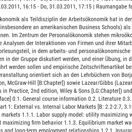
1.03.2011, 16:15 - Do, 31.03.2011, 17:15 | Raumangabe f
onomik als Teildisziplin der Arbeitsökonomik hat in de
 (insbesondere an amerikanischen Business Schools) als
nen. Im Zentrum der Personalökonomik stehen mikroök
Analysen der Interaktionen von Firmen und ihrer Mitarb
rlesungsteil, in dem arbeits- und personalökonomische 
n in der Gruppe diskutiert werden, und einer Übung, in d
rt werden sollen und empirische Zeitschriftenartikel b
eranstaltung orientiert sich an den Lehrbüchern von Borja
on, McGraw-Hill [B:Chapter]) sowie Lazear/Gibbs (Lazear, 
n Practice, 2nd edition, Wiley & Sons [LG:Chapter]) und g
eface] 0.1. General course information 0.2. Literature 0.
art 1: External vs. Internal Labor Markets [B: 2.2-2.7, 3.1-
or markets 1.1.1. Labor supply model: utility maximizing 
t maximizing firm behavior 1.1.3. Equilibrium market w
ts and long-term employment relationships 1.2.1. Insura