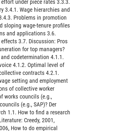
effort under piece rates 3.3.3.
y 3.4.1. Wage hierarchies and
3.4.3. Problems in promotion
 sloping wage-tenure profiles
ms and applications 3.6.
 effects 3.7. Discussion: Pros
muneration for top managers?
 and codetermination 4.1.1.
ice 4.1.2. Optimal level of
ollective contracts 4.2.1.
 wage setting and employment
ons of collective worker
f works councils (e.g.,
councils (e.g., SAP)? Der
rch 1.1. How to find a research
Literature: Creedy, 2001,
2006, How to do empirical