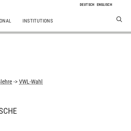
IONAL
INSTITUTIONS
slehre
->
VWL-Wahl
ISCHE