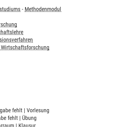
tstudiums
-
Methodenmodul
orschung
chaftslehre
sionsverfahren
 Wirtschaftsforschung
gabe fehlt | Vorlesung
abe fehlt | Übung
arraum | Klausur