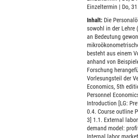
Einzeltermin | Do, 3
Inhalt:
Die Personalök
sowohl in der Lehre
an Bedeutung gewon
mikroökonometrische 
besteht aus einem Vo
anhand von Beispiele
Forschung herangefüh
Vorlesungsteil der V
Economics, 5th editi
Personnel Economics i
Introduction [LG: Pr
0.4. Course outline P
3] 1.1. External lab
demand model: profi
Internal labor marke