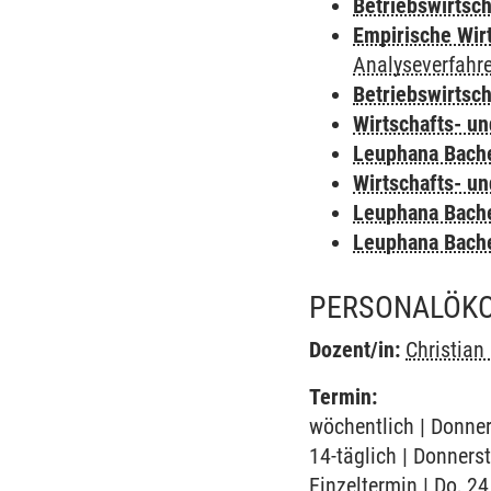
Betriebswirtsc
Empirische Wir
Analyseverfahr
Betriebswirtsc
Wirtschafts- u
Leuphana Bach
Wirtschafts- u
Leuphana Bach
Leuphana Bach
PERSONALÖK
Dozent/in:
Christian 
Termin:
wöchentlich | Donner
14-täglich | Donners
Einzeltermin | Do, 2