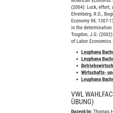
American Economic Re
(2004): Luck, effort
Ehrenberg, R.G., Bog
Economy 98, 1307-1324
in the determination
Trogdon, J.G. (2002)
of Labor Economics 
Leuphana Bach
Leuphana Bach
Betriebswirtsc
Wirtschafts- u
Leuphana Bach
VWL WAHLFAC
ÜBUNG)
Dozent/in:
Thomas 