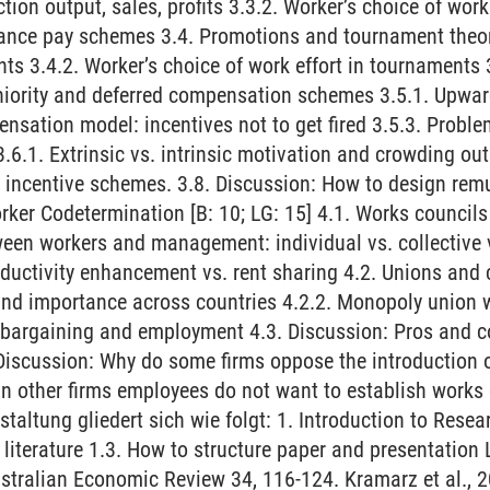
ion output, sales, profits 3.3.2. Worker’s choice of work 
ance pay schemes 3.4. Promotions and tournament theor
s 3.4.2. Worker’s choice of work effort in tournaments 
iority and deferred compensation schemes 3.5.1. Upward
ensation model: incentives not to get fired 3.5.3. Proble
3.6.1. Extrinsic vs. intrinsic motivation and crowding out
t incentive schemes. 3.8. Discussion: How to design re
ker Codetermination [B: 10; LG: 15] 4.1. Works councils
n workers and management: individual vs. collective vo
ductivity enhancement vs. rent sharing 4.2. Unions and c
and importance across countries 4.2.2. Monopoly union
e bargaining and employment 4.3. Discussion: Pros and c
 Discussion: Why do some firms oppose the introduction o
in other firms employees do not want to establish works 
taltung gliedert sich wie folgt: 1. Introduction to Resea
 literature 1.3. How to structure paper and presentation 
ustralian Economic Review 34, 116-124. Kramarz et al., 