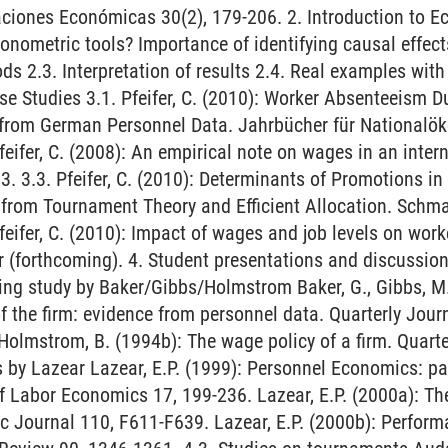
ciones Económicas 30(2), 179-206. 2. Introduction to E
onometric tools? Importance of identifying causal effect
ds 2.3. Interpretation of results 2.4. Real examples with
e Studies 3.1. Pfeifer, C. (2010): Worker Absenteeism 
 from German Personnel Data. Jahrbücher für Nationalök
Pfeifer, C. (2008): An empirical note on wages in an inte
3. 3.3. Pfeifer, C. (2010): Determinants of Promotions in
s from Tournament Theory and Efficient Allocation. Sch
Pfeifer, C. (2010): Impact of wages and job levels on wor
(forthcoming). 4. Student presentations and discussion
ring study by Baker/Gibbs/Holmstrom Baker, G., Gibbs, M
f the firm: evidence from personnel data. Quarterly Jou
, Holmstrom, B. (1994b): The wage policy of a firm. Quar
s by Lazear Lazear, E.P. (1999): Personnel Economics: pa
of Labor Economics 17, 199-236. Lazear, E.P. (2000a): Th
Journal 110, F611-F639. Lazear, E.P. (2000b): Performa