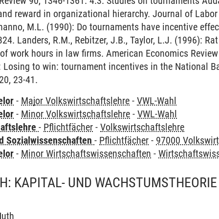
view 90, 1346-1361. 4.3. Studies on tournaments Audas, 
, and reward in organizational hierarchy. Journal of Lab
nanno, M.L. (1990): Do tournaments have incentive effect
. Landers, R.M., Rebitzer, J.B., Taylor, L.J. (1996): Rat
 of work hours in law firms. American Economics Review 8
: Losing to win: tournament incentives in the National B
20, 23-41.
elor
-
Major Volkswirtschaftslehre
-
VWL-Wahl
elor
-
Minor Volkswirtschaftslehre
-
VWL-Wahl
haftslehre
-
Pflichtfächer
-
Volkswirtschaftslehre
nd Sozialwissenschaften
-
Pflichtfächer
-
97000 Volkswirt
elor
-
Minor Wirtschaftswissenschaften
-
Wirtschaftswi
H: KAPITAL- UND WACHSTUMSTHEORIE
Huth