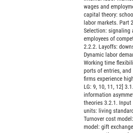
wages and employment
capital theory: schoo
labor markets. Part 2
Selection: signaling 
employees of competi
2.2.2. Layoffs: downs
Dynamic labor demand
Working time flexibil
ports of entries, an
firms experience hig
LG: 9, 10, 11, 12] 3.
information asymmetr
theories 3.2.1. Inpu
units: living standar
Turnover cost model:
model: gift exchange