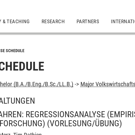
Y & TEACHING
RESEARCH
PARTNERS
INTERNAT
SE SCHEDULE
CHEDULE
elor (B.A./B.Eng./B.Sc./LL.B.)
->
Major Volkswirtschaft
ALTUNGEN
AHREN: REGRESSIONSANALYSE (EMPIR
FORSCHUNG)
(VORLESUNG/ÜBUNG)