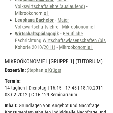
Volkswirtschaftslehre (auslaufend)
-
Mikroökonomie I
Leuphana Bachelor
-
Major
Volkswirtschaftslehre
-
Mikroökonomie I
Wirtschaftspädagogik
-
Berufliche
Fachrichtung Wirtschaftswissenschaften (bis
Kohorte 2010/2011)
-
Mikroökonomie I
MIKROÖKONOMIE I [GRUPPE 1]
(TUTORIUM)
Dozent/in:
Stephanie Krüger
Termin:
14-täglich | Dienstag | 16:15 - 17:45 | 18.10.2011 -
03.02.2012 | C 16.129 Seminarraum
Inhalt:
Grundlagen von Angebot und Nachfrage
Konsumentenverhalten Individuelle Nachfrage und