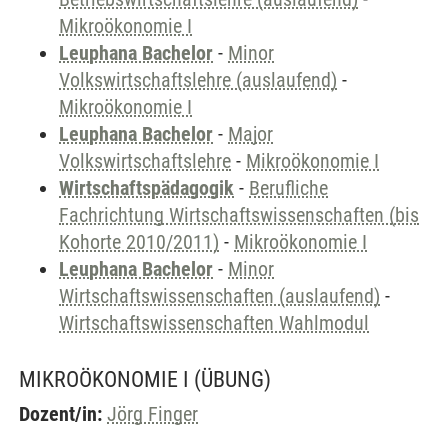
Mikroökonomie I
Leuphana Bachelor
-
Minor
Volkswirtschaftslehre (auslaufend)
-
Mikroökonomie I
Leuphana Bachelor
-
Major
Volkswirtschaftslehre
-
Mikroökonomie I
Wirtschaftspädagogik
-
Berufliche
Fachrichtung Wirtschaftswissenschaften (bis
Kohorte 2010/2011)
-
Mikroökonomie I
Leuphana Bachelor
-
Minor
Wirtschaftswissenschaften (auslaufend)
-
Wirtschaftswissenschaften Wahlmodul
MIKROÖKONOMIE I
(ÜBUNG)
Dozent/in:
Jörg Finger