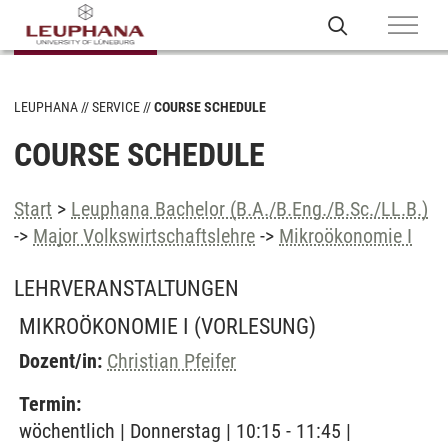
LEUPHANA
SERVICE
COURSE SCHEDULE
COURSE SCHEDULE
Start
>
Leuphana Bachelor (B.A./B.Eng./B.Sc./LL.B.)
->
Major Volkswirtschaftslehre
->
Mikroökonomie I
LEHRVERANSTALTUNGEN
MIKROÖKONOMIE I
(VORLESUNG)
Dozent/in:
Christian Pfeifer
Termin:
wöchentlich | Donnerstag | 10:15 - 11:45 |