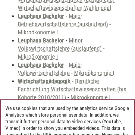
Wirtschaftswissenschaften Wahlmodul
Leuphana Bachelor
-
Major
Betriebswirtschaftslehre (auslaufend)
-
Mikroökonomie I
Leuphana Bachelor
-
Minor
Volkswirtschaftslehre (auslaufend)
-
Mikroökonomie I
Leuphana Bachelor
-
Major
Volkswirtschaftslehre
-
Mikroökonomie I
Wirtschaftspädagogik
-
Berufliche
Fachrichtung Wirtschaftswissenschaften (bis
Kohorte 2010/2011)
-
Mikroökonomie I
We use cookies that are used by the analytics service Google
Analytics which store personal user data. In addition, we
transmit further personal data to video services (YouTube,
Andreea Tribel
/
30.06.2024
Vimeo) in order to show you embedded videos. This data is
transmitted to the USA, among other countries. However, the