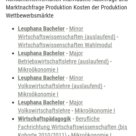
Marktnachfrage Produktion Kosten der Produktion
Wettbewerbsmärkte
Leuphana Bachelor
-
Minor
Wirtschaftswissenschaften (auslaufend)
-
Wirtschaftswissenschaften Wahlmodul
Leuphana Bachelor
-
Major
Betriebswirtschaftslehre (auslaufend)
-
Mikroökonomie I
Leuphana Bachelor
-
Minor
Volkswirtschaftslehre (auslaufend)
-
Mikroökonomie I
Leuphana Bachelor
-
Major
Volkswirtschaftslehre
-
Mikroökonomie I
Wirtschaftspädagogik
-
Berufliche
Fachrichtung Wirtschaftswissenschaften (bis
Kohorte 2010/2011)
-
Mikroökonomie I