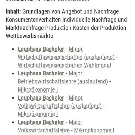
Inhalt:
Grundlagen von Angebot und Nachfrage
Konsumentenverhalten Individuelle Nachfrage und
Marktnachfrage Produktion Kosten der Produktion
Wettbewerbsmärkte
Leuphana Bachelor
-
Minor
Wirtschaftswissenschaften (auslaufend)
-
Wirtschaftswissenschaften Wahlmodul
Leuphana Bachelor
-
Major
Betriebswirtschaftslehre (auslaufend)
-
Mikroökonomie I
Leuphana Bachelor
-
Minor
Volkswirtschaftslehre (auslaufend)
-
Mikroökonomie I
Leuphana Bachelor
-
Major
Volkswirtschaftslehre
-
Mikroökonomie I