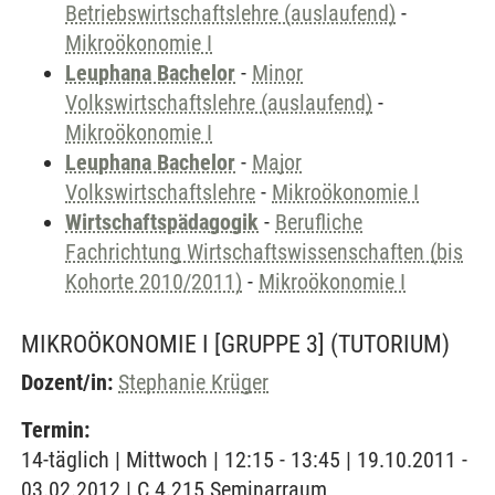
Betriebswirtschaftslehre (auslaufend)
-
Mikroökonomie I
Leuphana Bachelor
-
Minor
Volkswirtschaftslehre (auslaufend)
-
Mikroökonomie I
Leuphana Bachelor
-
Major
Volkswirtschaftslehre
-
Mikroökonomie I
Wirtschaftspädagogik
-
Berufliche
Fachrichtung Wirtschaftswissenschaften (bis
Kohorte 2010/2011)
-
Mikroökonomie I
MIKROÖKONOMIE I [GRUPPE 3]
(TUTORIUM)
Dozent/in:
Stephanie Krüger
Termin:
14-täglich | Mittwoch | 12:15 - 13:45 | 19.10.2011 -
03.02.2012 | C 4.215 Seminarraum