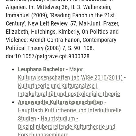
Algerien. In: Mittelweg 36, H. 3. Wallerstein,
Immanuel (2009), ‘Reading Fanon in the 21st
Century’, New Left Review, 57, Mai-Juni. Frazer,
Elizabeth, Hutchings, Kimberly, On Politics and
Violence: Arendt Contra Fanon, Contemporary
Political Theory (2008) 7, S. 90–108.
doi:10.1057/palgrave.cpt.9300328
Leuphana Bachelor
-
Major
Kulturwissenschaften (ab WiSe 2010/2011)
-
Kulturtheorie und Kulturanalyse |
Interkulturalität und postkoloniale Theorie
Angewandte Kulturwissenschaften
-
Hauptfach Kulturtheorie und Interkulturelle
Studien
-
Hauptstudium -
Disziplinübergreifende Kulturtheorie und
Forschungsseminare