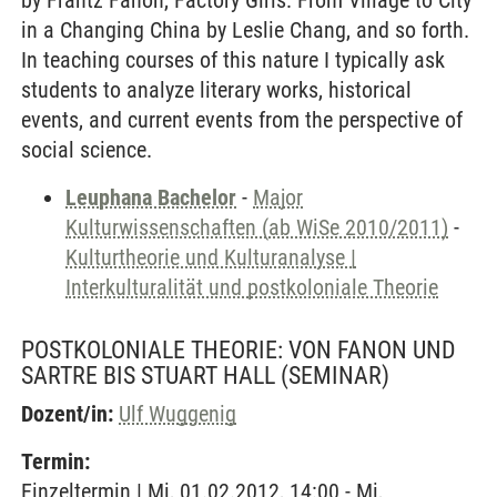
by Frantz Fanon, Factory Girls: From Village to City
in a Changing China by Leslie Chang, and so forth.
In teaching courses of this nature I typically ask
students to analyze literary works, historical
events, and current events from the perspective of
social science.
Leuphana Bachelor
-
Major
Kulturwissenschaften (ab WiSe 2010/2011)
-
Kulturtheorie und Kulturanalyse |
Interkulturalität und postkoloniale Theorie
POSTKOLONIALE THEORIE: VON FANON UND
SARTRE BIS STUART HALL
(SEMINAR)
Dozent/in:
Ulf Wuggenig
Termin:
Einzeltermin | Mi, 01.02.2012, 14:00 - Mi,