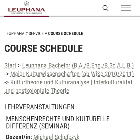
LEUPHANA
SERVICE
COURSE SCHEDULE
COURSE SCHEDULE
Start
>
Leuphana Bachelor (B.A./B.Eng./B.Sc./LL.B.)
->
Major Kulturwissenschaften (ab WiSe 2010/2011)
->
Kulturtheorie und Kulturanalyse | Interkulturalität
und postkoloniale Theorie
LEHRVERANSTALTUNGEN
MENSCHENRECHTE UND KULTURELLE
DIFFERENZ
(SEMINAR)
Dozent/in:
Michael Schefczyk