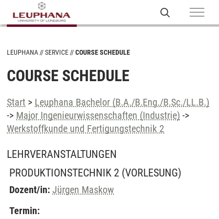
LEUPHANA
SERVICE
COURSE SCHEDULE
COURSE SCHEDULE
Start
>
Leuphana Bachelor (B.A./B.Eng./B.Sc./LL.B.)
->
Major Ingenieurwissenschaften (Industrie)
->
Werkstoffkunde und Fertigungstechnik 2
LEHRVERANSTALTUNGEN
PRODUKTIONSTECHNIK 2
(VORLESUNG)
Dozent/in:
Jürgen Maskow
Termin: