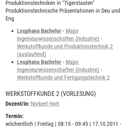
Produktionstechniken in "Tigerstaaten"
Produktionstechnische Präsentationen in Deu und
Eng
Leuphana Bachelor
-
Major
Ingenieurwissenschaften (Industrie)
-
Werkstoffkunde und Produktionstechnik 2
(auslaufend)
Leuphana Bachelor
-
Major
Ingenieurwissenschaften (Industrie)
-
Werkstoffkunde und Fertigungstechnik 2
WERKSTOFFKUNDE 2
(VORLESUNG)
Dozent/in:
Norbert Hort
Termin:
wöchentlich | Freitag | 08:15 - 09:45 | 17.10.2011 -