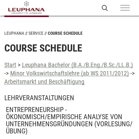
LEUPHANA
SERVICE
COURSE SCHEDULE
COURSE SCHEDULE
Start
>
Leuphana Bachelor (B.A./B.Eng./B.Sc./LL.B.)
->
Minor Volkswirtschaftslehre (ab WS 2011/2012)
->
Arbeitsmarkt und Beschäftigung
LEHRVERANSTALTUNGEN
ENTREPRENEURSHIP -
ÖKONOMISCH/EMPIRISCHE ANALYSE VON
UNTERNEHMENSGRÜNDUNGEN
(VORLESUNG/
ÜBUNG)