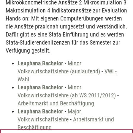
Mikroökonometrische Ansätze 2 Mikrosimulation 3
Makrosimulation 4 Indikatoransätze zur Evaluation
Hands on: Mit eigenen Computerübungen werden
die Ansätze praxisnah umgesetzt und verständlich.
Dafür gibt es eine Stata Einführung und es werden
Stata-Studierendenlizenzen für das Semester zur
Verfügung gestellt.
Leuphana Bachelor
-
Minor
Volkswirtschaftslehre (auslaufend)
-
VWL-
Wahl
Leuphana Bachelor
-
Minor
Volkswirtschaftslehre (ab WS 2011/2012)
-
Arbeitsmarkt und Beschäftigung
Leuphana Bachelor
-
Major
Volkswirtschaftslehre
-
Arbeitsmarkt und
Beschäftigung