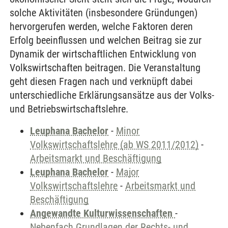
solche Aktivitäten (insbesondere Gründungen)
hervorgerufen werden, welche Faktoren deren
Erfolg beeinflussen und welchen Beitrag sie zur
Dynamik der wirtschaftlichen Entwicklung von
Volkswirtschaften beitragen. Die Veranstaltung
geht diesen Fragen nach und verknüpft dabei
unterschiedliche Erklärungsansätze aus der Volks-
und Betriebswirtschaftslehre.
Leuphana Bachelor
-
Minor
Volkswirtschaftslehre (ab WS 2011/2012)
-
Arbeitsmarkt und Beschäftigung
Leuphana Bachelor
-
Major
Volkswirtschaftslehre
-
Arbeitsmarkt und
Beschäftigung
Angewandte Kulturwissenschaften
-
Nebenfach Grundlagen der Rechts- und