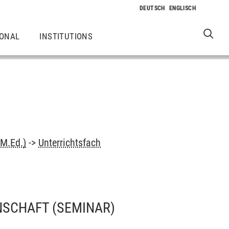
IONAL
INSTITUTIONS
(M.Ed.)
->
Unterrichtsfach
ENSCHAFT
(SEMINAR)