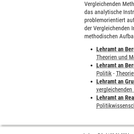
Vergleichenden Meth
das analytische Inst
problemorientiert a
der Vergleichenden In
methodischen Aufbau 
Lehramt an Ber
Theorien und M
Lehramt an Ber
Politik
-
Theorie
Lehramt an Gru
vergleichenden 
Lehramt an Rea
Politikwissensc