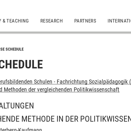
Y & TEACHING
RESEARCH
PARTNERS
INTERNAT
SE SCHEDULE
CHEDULE
rufsbildenden Schulen - Fachrichtung Sozialpädagogik 
d Methoden der vergleichenden Politikwissenschaft
ALTUNGEN
HENDE METHODE IN DER POLITIKWISS
terberg-Kaufmann