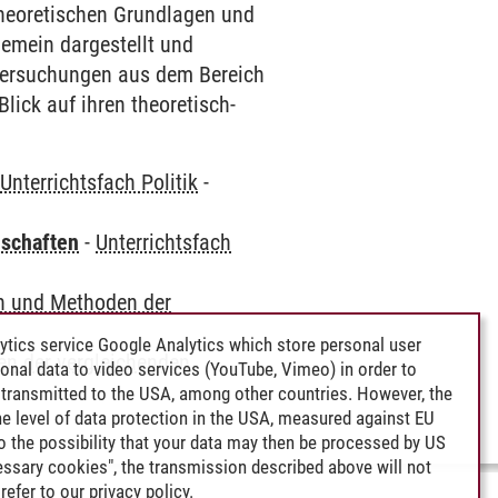
heoretischen Grundlagen und
gemein dargestellt und
ntersuchungen aus dem Bereich
Blick auf ihren theoretisch-
-
Unterrichtsfach Politik
-
nschaften
-
Unterrichtsfach
n und Methoden der
ytics service Google Analytics which store personal user
n der vergleichenden
rsonal data to video services (YouTube, Vimeo) in order to
transmitted to the USA, among other countries. However, the
e level of data protection in the USA, measured against EU
lso the possibility that your data may then be processed by US
cessary cookies", the transmission described above will not
refer to our
privacy policy
.