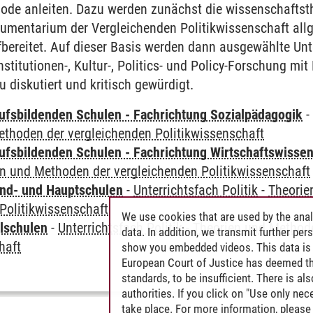
ode anleiten. Dazu werden zunächst die wissenschaftst
rumentarium der Vergleichenden Politikwissenschaft all
ufbereitet. Auf dieser Basis werden dann ausgewählte U
stitutionen-, Kultur-, Politics- und Policy-Forschung mit 
diskutiert und kritisch gewürdigt.
ufsbildenden Schulen - Fachrichtung Sozialpädagogik
ethoden der vergleichenden Politikwissenschaft
ufsbildenden Schulen - Fachrichtung Wirtschaftswisse
n und Methoden der vergleichenden Politikwissenschaft
nd- und Hauptschulen
-
Unterrichtsfach Politik
-
Theorie
Politikwissenschaft
We use cookies that are used by the anal
lschulen
-
Unterrichtsfach Politik
-
Theorien und Methode
data. In addition, we transmit further pe
haft
show you embedded videos. This data is 
European Court of Justice has deemed th
standards, to be insufficient. There is a
authorities. If you click on "Use only ne
take place. For more information, please 