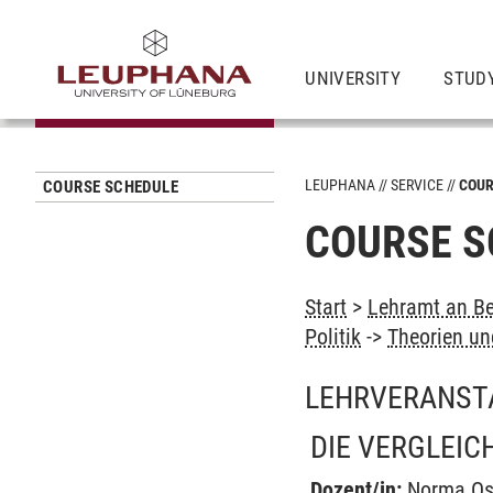
UNIVERSITY
STUD
LEUPHANA
SERVICE
COUR
COURSE SCHEDULE
COURSE S
Start
>
Lehramt an Be
Politik
->
Theorien un
LEHRVERANST
DIE VERGLEIC
Dozent/in:
Norma Os