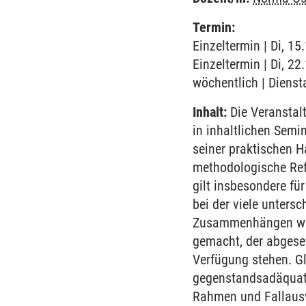
Termin:
Einzeltermin | Di, 1
Einzeltermin | Di, 2
wöchentlich | Dienst
Inhalt:
Die Veranstalt
in inhaltlichen Sem
seiner praktischen H
methodologische Refl
gilt insbesondere fü
bei der viele unters
Zusammenhängen wird
gemacht, der abgese
Verfügung stehen. Gl
gegenstandsadäquate
Rahmen und Fallausw