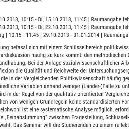
5.10.2013, 10:15 - Di, 15.10.2013, 11:45 | Raumangabe feh
2.10.2013, 10:15 - Di, 22.10.2013, 11:45 | Raumangabe feh
ag | 10:15 - 11:45 | 29.10.2013 - 31.01.2014 | Raumanga
ung befasst sich mit einem Schlüsselbereich politikwiss
inardiskussion häufig zu kurz kommt: den methodischen 
andhabung. Bei der Anlage sozialwissenschaftlicher Arb
exion die Qualität und Reichweite der Untersuchungserg
r die in der Vergleichenden Politikwissenschaft häufig 
chiedliche Variablen anhand weniger (Länder-)Fälle zu un
 in der Regel von der qualitativ orientierten Verglei
hen von wenigen Grundregeln keine standardisierten Fo
eichwohl ist eine systematische Analyse möglich, erforde
 „Feinabstimmung“ zwischen Fragestellung, Schlüsselk
ahl. Das Seminar will die Studierenden zu einem reflek