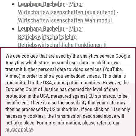
Leuphana Bachelor
-
Minor
Wirtschaftswissenschaften (auslaufend)
-
Wirtschaftswissenschaften Wahlmodul
Leuphana Bachelor
-
Minor
Betriebswirtschaftslehre
-
Betriebswirtschaftliche Funktionen II
We use cookies that are used by the analytics service Google
Analytics which store personal user data. In addition, we
transmit further personal data to video services (YouTube,
Andreea Tribel
/
30.06.2024
Vimeo) in order to show you embedded videos. This data is
transmitted to the USA, among other countries. However, the
European Court of Justice has deemed the level of data
protection in the USA, measured against EU standards, to be
CONTACT
insufficient. There is also the possibility that your data may
LEUPHANA AS EMPLOYER
then be processed by US authorities. If you click on "Use only
INTRANET
necessary cookies", the transmission described above will
not take place. For more information, please refer to our
SITE NOTICE
privacy policy
.
PRIVACY POLICY