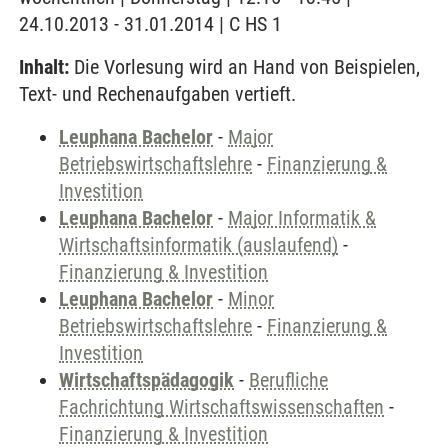
24.10.2013 - 31.01.2014 | C HS 1
Inhalt:
Die Vorlesung wird an Hand von Beispielen,
Text- und Rechenaufgaben vertieft.
Leuphana Bachelor
-
Major
Betriebswirtschaftslehre
-
Finanzierung &
Investition
Leuphana Bachelor
-
Major Informatik &
Wirtschaftsinformatik (auslaufend)
-
Finanzierung & Investition
Leuphana Bachelor
-
Minor
Betriebswirtschaftslehre
-
Finanzierung &
Investition
Wirtschaftspädagogik
-
Berufliche
Fachrichtung Wirtschaftswissenschaften
-
Finanzierung & Investition