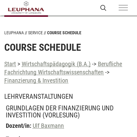
LEUPHANA
SERVICE
COURSE SCHEDULE
COURSE SCHEDULE
Start
>
Wirtschaftspädagogik (B.A.)
->
Berufliche
Fachrichtung Wirtschaftswissenschaften
->
Finanzierung & Investition
LEHRVERANSTALTUNGEN
GRUNDLAGEN DER FINANZIERUNG UND
INVESTITION
(VORLESUNG)
Dozent/in:
Ulf Baxmann