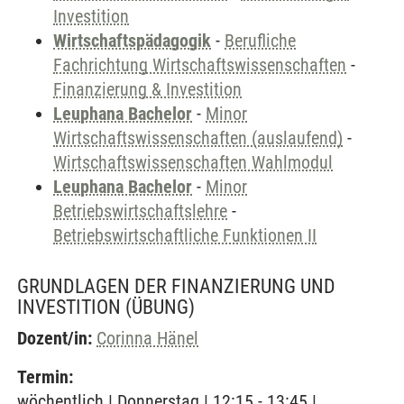
Investition
Wirtschaftspädagogik
-
Berufliche
Fachrichtung Wirtschaftswissenschaften
-
Finanzierung & Investition
Leuphana Bachelor
-
Minor
Wirtschaftswissenschaften (auslaufend)
-
Wirtschaftswissenschaften Wahlmodul
Leuphana Bachelor
-
Minor
Betriebswirtschaftslehre
-
Betriebswirtschaftliche Funktionen II
GRUNDLAGEN DER FINANZIERUNG UND
INVESTITION
(ÜBUNG)
Dozent/in:
Corinna Hänel
Termin:
wöchentlich | Donnerstag | 12:15 - 13:45 |