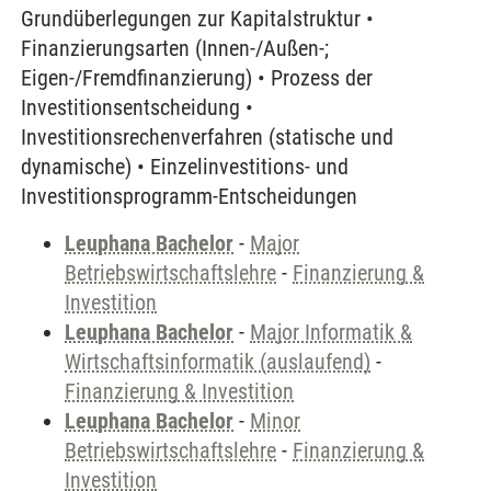
Grundüberlegungen zur Kapitalstruktur •
Finanzierungsarten (Innen-/Außen-;
Eigen-/Fremdfinanzierung) • Prozess der
Investitionsentscheidung •
Investitionsrechenverfahren (statische und
dynamische) • Einzelinvestitions- und
Investitionsprogramm-Entscheidungen
Leuphana Bachelor
-
Major
Betriebswirtschaftslehre
-
Finanzierung &
Investition
Leuphana Bachelor
-
Major Informatik &
Wirtschaftsinformatik (auslaufend)
-
Finanzierung & Investition
Leuphana Bachelor
-
Minor
Betriebswirtschaftslehre
-
Finanzierung &
Investition