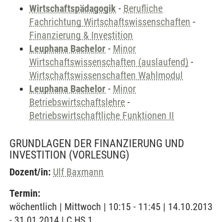
Wirtschaftspädagogik
-
Berufliche
Fachrichtung Wirtschaftswissenschaften
-
Finanzierung & Investition
Leuphana Bachelor
-
Minor
Wirtschaftswissenschaften (auslaufend)
-
Wirtschaftswissenschaften Wahlmodul
Leuphana Bachelor
-
Minor
Betriebswirtschaftslehre
-
Betriebswirtschaftliche Funktionen II
GRUNDLAGEN DER FINANZIERUNG UND
INVESTITION
(VORLESUNG)
Dozent/in:
Ulf Baxmann
Termin:
wöchentlich | Mittwoch | 10:15 - 11:45 | 14.10.2013
- 31.01.2014 | C HS 1